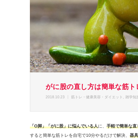
がに股の直し方は簡単な筋ト
2018.10.23
筋トレ・健康美容・ダイエット
雑学知
「O脚」「がに股」に悩んでいる人
に、
手軽で簡単な直
すると簡単な筋トレを自宅で10分やるだけで解決、
器