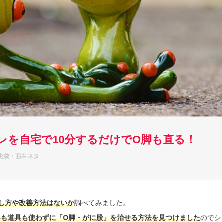
レを自宅で10分するだけでO脚も直る！
恵袋・面白ネタ
し方や改善方法はないか
調べてみました。
具も道具も使わずに「O脚・がに股」を治せる方法を見つけました
のでシ