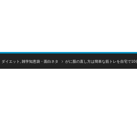
！
・ダイエット
,
雑学知恵袋・面白ネタ
がに股の直し方は簡単な筋トレを自宅で10