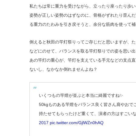
私たちは常に重力を受けながら、立ったり座ったり歩い
姿勢が正しい姿勢のはずなのに、骨格がずれたり歪んだ
る重力のたわみを引き戻そうと、余分な筋肉を使って補
例えると秋田の竿灯祭りってご存じだと思いますが、た
などにのせて、バランスを取る竿灯祭りでの姿を思い出
あの竿灯の重心が、竿灯を支えている手元などの支点直
ないし、なかなか倒れませんよね？
いくつもの竿燈が並ぶと本当に綺麗ですね✨
50kgものある竿燈をバランス良く皆さん肩やおで
持たせてもらったけど重くて、演者の方はすごい
2017
pic.twitter.com/GjlWZn0hAQ