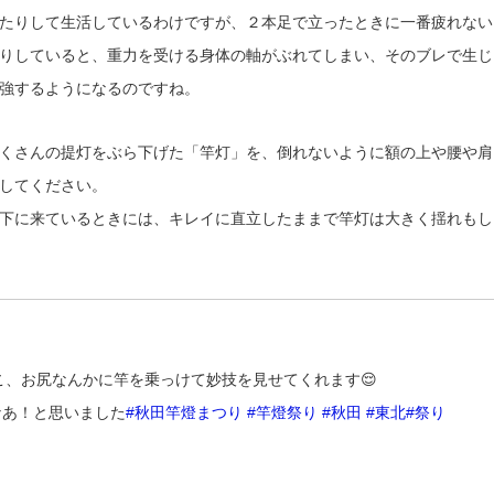
たりして生活しているわけですが、２本足で立ったときに一番疲れない
りしていると、重力を受ける身体の軸がぶれてしまい、そのブレで生じ
強するようになるのですね。
くさんの提灯をぶら下げた「竿灯」を、倒れないように額の上や腰や肩
してください。
下に来ているときには、キレイに直立したままで竿灯は大きく揺れもし
こ、お尻なんかに竿を乗っけて妙技を見せてくれます😌
なあ！と思いました
#秋田竿燈まつり
#竿燈祭り
#秋田
#東北
#祭り