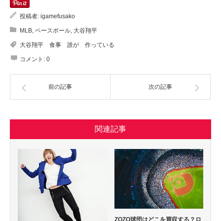
投稿者:
igamefusako
MLB
,
ベースボール
,
大谷翔平
大谷翔平 食事 誰が 作っている
コメント:
0
前の記事
次の記事
関連記事
ZOZO球団はどこを買収する？ロ