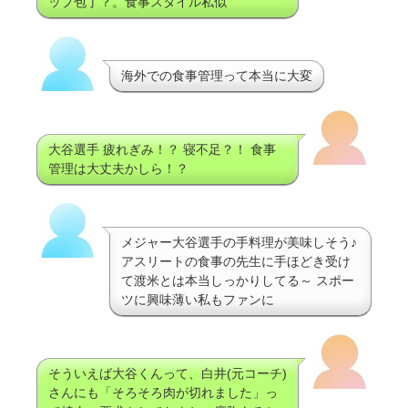
ップ包丁？。食事スタイル私似
海外での食事管理って本当に大変
大谷選手 疲れぎみ！？ 寝不足？！ 食事
管理は大丈夫かしら！？
メジャー大谷選手の手料理が美味しそう♪
アスリートの食事の先生に手ほどき受け
て渡米とは本当しっかりしてる～ スポー
ツに興味薄い私もファンに
そういえば大谷くんって、白井(元コーチ)
さんにも「そろそろ肉が切れました」っ