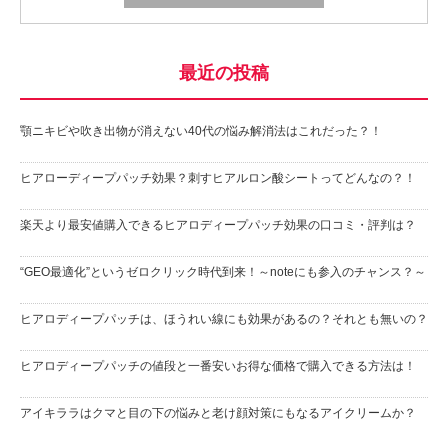
最近の投稿
顎ニキビや吹き出物が消えない40代の悩み解消法はこれだった？！
ヒアローディープパッチ効果？刺すヒアルロン酸シートってどんなの？！
楽天より最安値購入できるヒアロディープパッチ効果の口コミ・評判は？
“GEO最適化”というゼロクリック時代到来！～noteにも参入のチャンス？～
ヒアロディープパッチは、ほうれい線にも効果があるの？それとも無いの？
ヒアロディープパッチの値段と一番安いお得な価格で購入できる方法は！
アイキララはクマと目の下の悩みと老け顔対策にもなるアイクリームか？