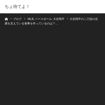
ちょ待てよ！
ホーム
ブログ
MLB
,
ベースボール
,
大谷翔平
大谷翔平の二刀流の活
躍を支えている食事を作っているのは？…