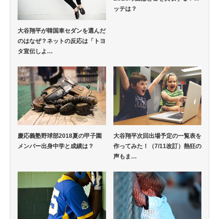
ッテは？
大谷翔平が韓国車セダンを選んだ
のはなぜ？ネットの反応は「トヨ
タ宣伝しよ…
慶応義塾野球部2018夏の甲子園
大谷翔平次回出場予定の一覧表を
メンバー出身中学と成績は？
作ってみた！（7/11改訂）熱狂の
声もま…