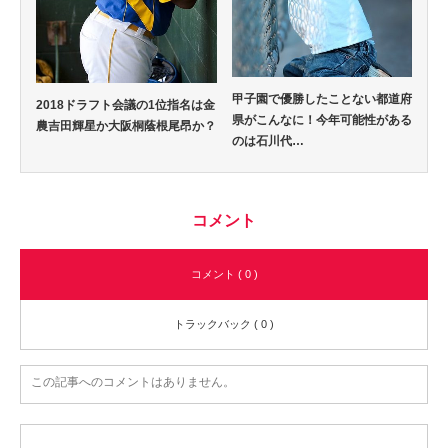
甲子園で優勝したことない都道府
2018ドラフト会議の1位指名は金
県がこんなに！今年可能性がある
農吉田輝星か大阪桐蔭根尾昂か？
のは石川代…
コメント
コメント ( 0 )
トラックバック ( 0 )
この記事へのコメントはありません。