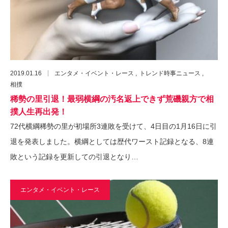
2019.01.16
エンタメ・イベント・レース
トレンド時事ニュース
相撲
稀勢の里引退！最弱横綱の汚名返上できず荒磯親方で相
撲人生再出発！
72代横綱稀勢の里が初場所3連敗を受けて、4日目の1月16日に引
退を発表しました。横綱としては歴代ワースト記録となる、8連
敗という記録を更新しての引退となり…
エンタメ・イベント・レース