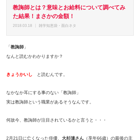
教誨師とは？意味とお給料について調べてみ
た結果！まさかの金額！
2018.03.18
雑学知恵袋・面白ネタ
「
教誨師
」
なんと読むかわかりますか？
きょうかいし
と読むんです。
なかなか耳にする事のない「教誨師」
実は教誨師という職業があるそうなんです。
何故今、教誨師が注目されているかと言うと・・・
2月21日に亡くなった俳優、
大杉漣さん
（享年66歳）の最後の主