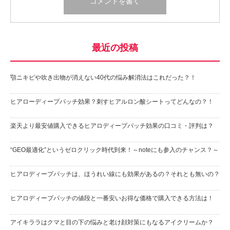
最近の投稿
顎ニキビや吹き出物が消えない40代の悩み解消法はこれだった？！
ヒアローディープパッチ効果？刺すヒアルロン酸シートってどんなの？！
楽天より最安値購入できるヒアロディープパッチ効果の口コミ・評判は？
“GEO最適化”というゼロクリック時代到来！～noteにも参入のチャンス？～
ヒアロディープパッチは、ほうれい線にも効果があるの？それとも無いの？
ヒアロディープパッチの値段と一番安いお得な価格で購入できる方法は！
アイキララはクマと目の下の悩みと老け顔対策にもなるアイクリームか？