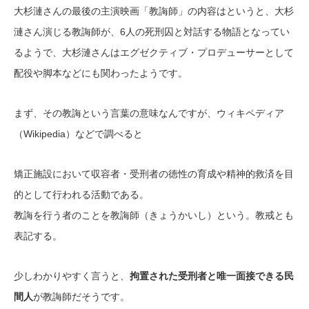
大杉漣さんの最後の主演映画「教誨師」の内容はというと、大杉
漣さん演じる教誨師が、6人の死刑囚と対話する物語となってい
るようで、大杉漣さんはエグゼクティブ・プロデューサーとして
配役や脚本などにも関わったようです。
まず、その教誨という言葉の意味なんですが、ウィキペディア
（Wikipedia）などで調べると
矯正施設において収容者・受刑者の徳性の育成や精神的救済を目
的として行われる活動である。
教誨を行う者のことを教誨師（きょうかいし）という。教戒とも
表記する。
少しわかりやすく言うと、
拘置された受刑者と唯一面接できる民
間人
が教誨師だそうです。