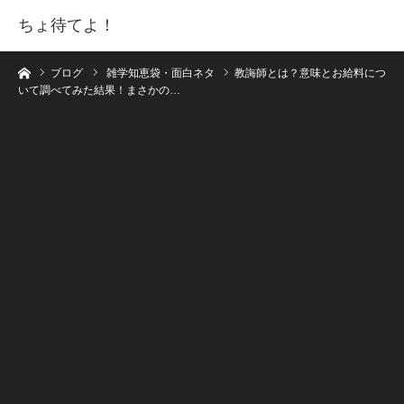
ちょ待てよ！
ホーム
ブログ
雑学知恵袋・面白ネタ
教誨師とは？意味とお給料につ
いて調べてみた結果！まさかの…