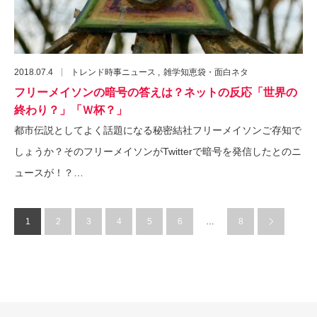
2018.07.4
トレンド時事ニュース
雑学知恵袋・面白ネタ
フリーメイソンの暗号の答えは？ネットの反応「世界の
終わり？」「Ｗ杯？」
都市伝説としてよく話題になる秘密結社フリーメイソンご存知で
しょうか？そのフリーメイソンがTwitterで暗号を発信したとのニ
ュースが！？…
1
2
3
4
5
6
…
8