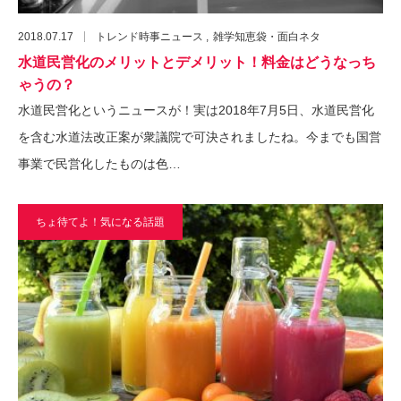
2018.07.17
トレンド時事ニュース
雑学知恵袋・面白ネタ
水道民営化のメリットとデメリット！料金はどうなっち
ゃうの？
水道民営化というニュースが！実は2018年7月5日、水道民営化
を含む水道法改正案が衆議院で可決されましたね。今までも国営
事業で民営化したものは色…
ちょ待てよ！気になる話題