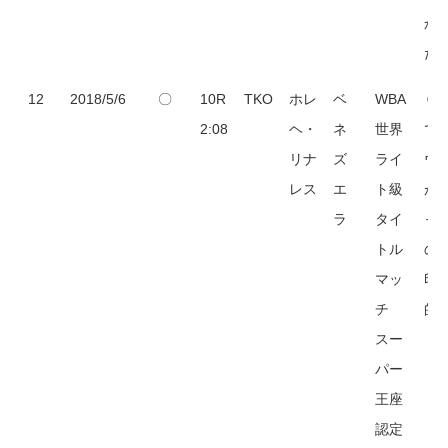
か
た
12
2018/5/6
〇
10R
TKO
ホレ
ベ
WBA
６R
2:08
ヘ・
ネ
世界
で
リナ
ズ
ライ
ウ
レス
エ
ト級
が
ラ
タイ
っ
トル
の
マッ
印
チ
的
スー
パー
王座
認定