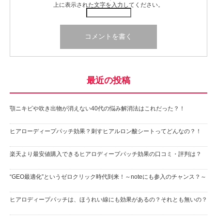
上に表示された文字を入力してください。
最近の投稿
顎ニキビや吹き出物が消えない40代の悩み解消法はこれだった？！
ヒアローディープパッチ効果？刺すヒアルロン酸シートってどんなの？！
楽天より最安値購入できるヒアロディープパッチ効果の口コミ・評判は？
“GEO最適化”というゼロクリック時代到来！～noteにも参入のチャンス？～
ヒアロディープパッチは、ほうれい線にも効果があるの？それとも無いの？