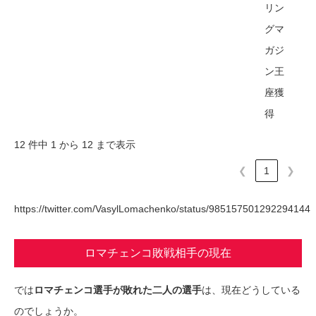
リン
グマ
ガジ
ン王
座獲
得
12 件中 1 から 12 まで表示
❮
1
❯
https://twitter.com/VasylLomachenko/status/985157501292294144
ロマチェンコ敗戦相手の現在
では
ロマチェンコ選手が敗れた二人の選手
は、現在どうしている
のでしょうか。