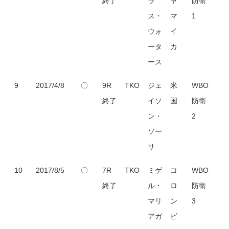
終了
ラ
ャ
防衛
ス・
マ
1
ウォ
イ
ータ
カ
ース
9
2017/4/8
〇
9R
TKO
ジェ
米
WBO
終了
イソ
国
防衛
ン・
2
ソー
サ
10
2017/8/5
〇
7R
TKO
ミゲ
コ
WBO
終了
ル・
ロ
防衛
マリ
ン
3
アガ
ビ