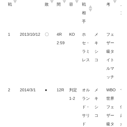
戦
敗
間
容
戦
考
メ
相
ン
手
ト
回
日時
勝
時
内
対
国
備
コ
1
2013/10/12
〇
4R
KO
ホ
メ
フェ
戦
敗
間
容
戦
考
メ
2:59
セ・
キ
ザー
相
ン
ラミ
シ
級タ
手
ト
レス
コ
イト
ルマ
ッチ
2
2014/3/1
●
12R
判定
オル
メ
WBO
サ
1-2
ラン
キ
世界
ド
ド・
シ
フェ
体
サリ
コ
ザー
超
ド
級タ
だ