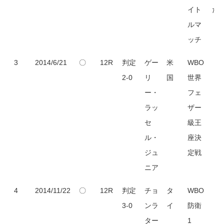
イト
た
ルマ
ッチ
3
2014/6/21
〇
12R
判定
ゲー
米
WBO
2-0
リ
国
世界
ー・
フェ
ラッ
ザー
セ
級王
ル・
座決
ジュ
定戦
ニア
4
2014/11/22
〇
12R
判定
チョ
タ
WBO
3-0
ンラ
イ
防衛
ター
1