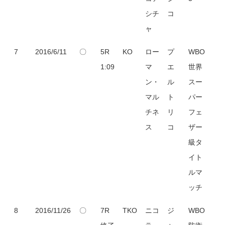
シチ
コ
ャ
7
2016/6/11
〇
5R
KO
ロー
プ
WBO
1:09
マ
エ
世界
ン・
ル
スー
マル
ト
パー
チネ
リ
フェ
ス
コ
ザー
級タ
イト
ルマ
ッチ
8
2016/11/26
〇
7R
TKO
ニコ
ジ
WBO