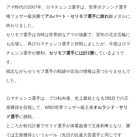
アマ時代の2007年、ロマチェンコ選手は、世界ボクシング選手
権フェザー級決勝で
アルバート・セリモフ選手に敗れ
銀メダルに
終わりました。
セリモフ選手は当時は世界的なアマの強豪で、翌年の北京五輪に
も出場し、再びロマチェンコ選手と対戦しましたが、今度はロマ
チェンコ選手が勝利。
セリモフ選手には計2勝
しているようで
す。
残念ながらセリモフ選手の戦績や近況の情報は見つかりませんで
した。
ロマチェンコ選手は、プロ転向後、史上最短となる2戦目での王
座獲得を目指して、WBO世界フェザー級王者
オルランド・サリ
ド選手
に挑戦。
ところが前日計量でサリド選手が体重超過で王座剥奪となり、勝
てば王座獲得というルール（先日の比嘉大吾選手と同じです