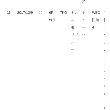
ア
11
2017/12/9
〇
6R
TKO
ギレ
キ
WBO
下
終了
ル
ュ
防衛
階
モ・
ー
4
と
リゴ
バ
い
ンド
え
ー
あ
リ
ン
ー
全
相
に
っ
い