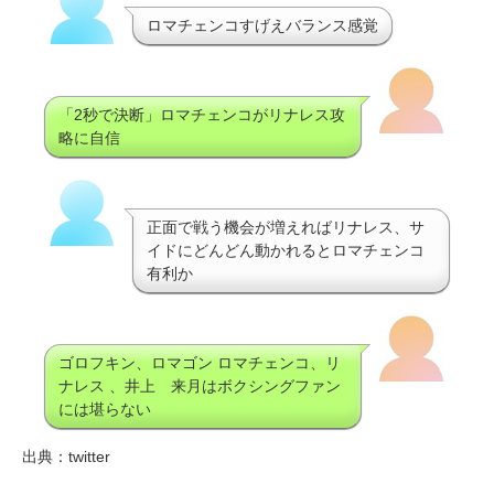
ロマチェンコすげえバランス感覚
「2秒で決断」ロマチェンコがリナレス攻
略に自信
正面で戦う機会が増えればリナレス、サ
イドにどんどん動かれるとロマチェンコ
有利か
ゴロフキン、ロマゴン ロマチェンコ、リ
ナレス 、井上 来月はボクシングファン
には堪らない
出典：twitter