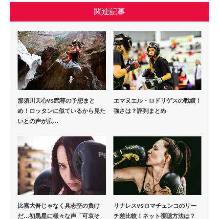
関連記事
エマヌエル・ロドリゲスの戦績！
那須川天心vs武尊の予想まと
強さは？評判まとめ
め！ロッタンに似ているから見た
いとの声が広…
比嘉大吾じゃなく具志堅の負け
リナレスvsロマチェンコのリー
だ…初黒星に様々な声「可哀そ
チ差比較！ネット視聴方法は？