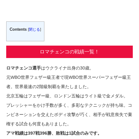
Contents
[
閉じる
]
ロマチェンコの戦績一覧！
ロマチェンコ選手
はウクライナ出身の30歳。
元WBO世界フェザー級王者で現WBO世界スーパーフェザー級王
者。世界最速の2階級制覇を果たしました。
北京五輪はフェザー級、ロンドン五輪はライト級で金メダル。
プレッシャーをかけ手数が多く、多彩なテクニックが持ち味。コ
ンビネーションを交えたボディ攻撃が巧く、相手が戦意喪失で棄
権する試合も何度もありました。
アマ戦績は397戦396勝、敗戦は1試合のみです。