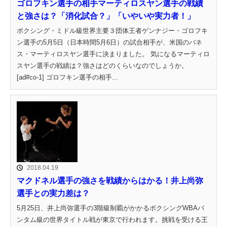
ゴロフキン選手の相手マーティロスヤン選手の戦績
と強さは？「消化試合？」「いやいや実力者！」
ボクシング・ミドル級世界主要３団体王者ゲンナジー・ゴロフキ
ン選手の5月5日（日本時間5月6日）の試合相手が、米国のバネ
ス・マーティロスヤン選手に決まりました。 気になるマーティロ
スヤン選手の戦績は？強さはどのくらいなのでしょうか。
[ad#co-1] ゴロフキン選手の相手...
2018.04.19
マクドネル選手の強さを戦績からはかる！井上尚弥
選手との実力差は？
5月25日、井上尚弥選手の3階級制覇がかかるボクシングWBAバ
ンタム級の世界タイトル戦が東京で行われます。挑戦を受ける王