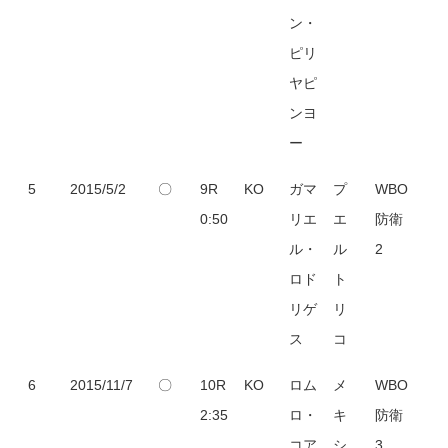
ン・
ピリ
ヤピ
ンヨ
ー
5
2015/5/2
〇
9R
KO
ガマ
プ
WBO
0:50
リエ
エ
防衛
ル・
ル
2
ロド
ト
リゲ
リ
ス
コ
6
2015/11/7
〇
10R
KO
ロム
メ
WBO
2:35
ロ・
キ
防衛
コア
シ
3