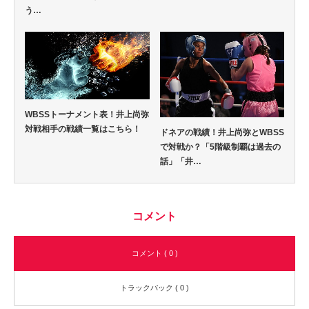
う…
WBSSトーナメント表！井上尚弥
対戦相手の戦績一覧はこちら！
ドネアの戦績！井上尚弥とWBSS
で対戦か？「5階級制覇は過去の
話」「井…
コメント
コメント ( 0 )
トラックバック ( 0 )