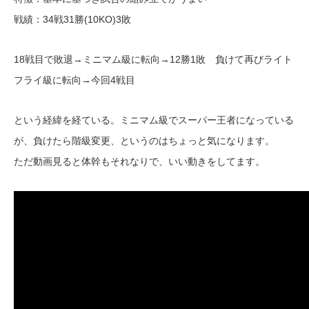
戦績：34戦31勝(10KO)3敗
18戦目で敗退→ミニマム級に転向→12勝1敗 負けて再びライト
フライ級に転向→今回4戦目
という経緯を経ている。ミニマム級でスーパー王者になっている
が、負けたら階級変更、というのはちょっと気になります。
ただ動画見ると体幹もそれなりで、いい動きをしてます。