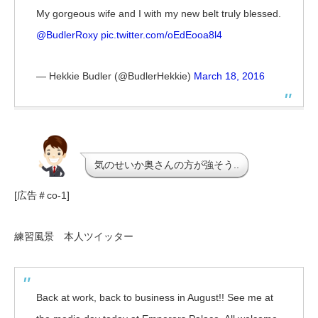
My gorgeous wife and I with my new belt truly blessed.
@BudlerRoxy
pic.twitter.com/oEdEooa8l4
— Hekkie Budler (@BudlerHekkie)
March 18, 2016
気のせいか奥さんの方が強そう..
[広告＃co-1]
練習風景 本人ツイッター
Back at work, back to business in August!! See me at