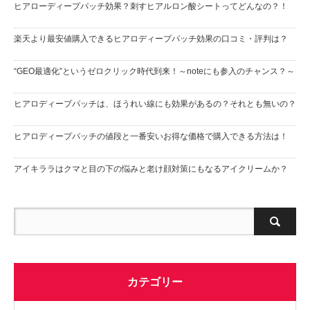
ヒアローディープパッチ効果？刺すヒアルロン酸シートってどんなの？！
楽天より最安値購入できるヒアロディープパッチ効果の口コミ・評判は？
“GEO最適化”というゼロクリック時代到来！～noteにも参入のチャンス？～
ヒアロディープパッチは、ほうれい線にも効果があるの？それとも無いの？
ヒアロディープパッチの値段と一番安いお得な価格で購入できる方法は！
アイキララはクマと目の下の悩みと老け顔対策にもなるアイクリームか？
カテゴリー