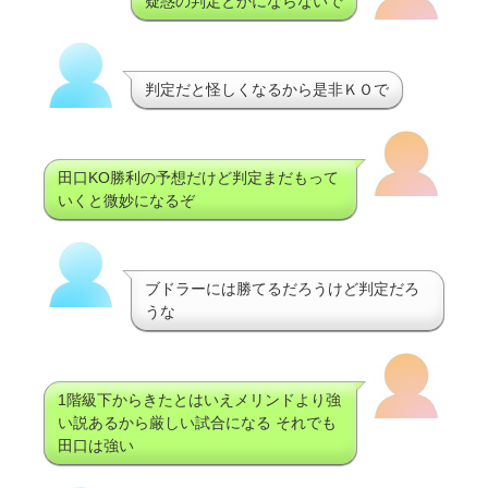
疑惑の判定とかにならないで
判定だと怪しくなるから是非ＫＯで
田口KO勝利の予想だけど判定まだもって
いくと微妙になるぞ
ブドラーには勝てるだろうけど判定だろ
うな
1階級下からきたとはいえメリンドより強
い説あるから厳しい試合になる それでも
田口は強い