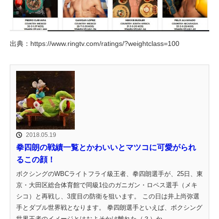
出典：https://www.ringtv.com/ratings/?weightclass=100
2018.05.19
拳四朗の戦績一覧とかわいいとマツコに可愛がられ
るこの顔！
ボクシングのWBCライトフライ級王者、拳四朗選手が、25日、東
京・大田区総合体育館で同級1位のガニガン・ロペス選手（メキ
シコ）と再戦し、3度目の防衛を狙います。 この日は井上尚弥選
手とダブル世界戦となります。 拳四朗選手といえば、ボクシング
世界王者のイメージとはおよそかけ離れた（？）か...