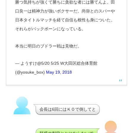
勝つ気持ちが強くて勝ちに貪欲な者には勝てんよ。田
口良一は精神力が強いボクサーだ。尚弥とのスパーや
日本タイトルマッチを経て自信も根性も身についた。
それらがバックボーンになっている。
本当に明日のブドラー戦は見物だ。
— ようすけ@5/20 5/25 W大田区総合体育館
(@yosuke_box)
May 19, 2018
会長は6回にはＫＯで倒してと