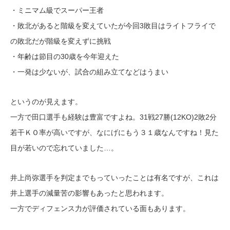
・ミニマム級でスーパー王者
・敗北があると階級を変えていたが今回3敗目はライトフライで
の敗北だが階級を変えずに挑戦
・年齢は節目の30歳を今年迎えた
・一発は少ないが、試合の組み立てなどはうまい
というのが見えます。
一方で田口選手も経験は豊富ですよね。31戦27勝(12KO)2敗2分
若干ＫＯ率が高いですが、なにげにもう３１歳なんですね！見た
目が若いので忘れていました…。
井上尚弥選手を判定までもっていったことは有名ですが、これは
井上選手の減量苦の影響もあったと思われます。
一方でディフェンス力が評価されている面もあります。