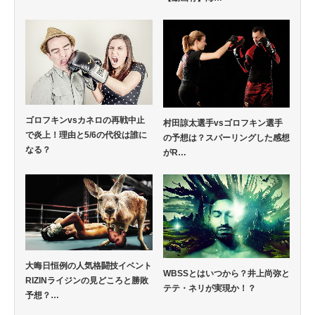
ゴロフキンvsカネロの再戦中止
村田諒太選手vsゴロフキン選手
で炎上！理由と5/6の代役は誰に
の予想は？スパーリングした感想
なる？
がR…
大晦日恒例の人気格闘技イベント
WBSSとはいつから？井上尚弥と
RIZINライジンの見どころと勝敗
テテ・ネリが実現か！？
予想？…