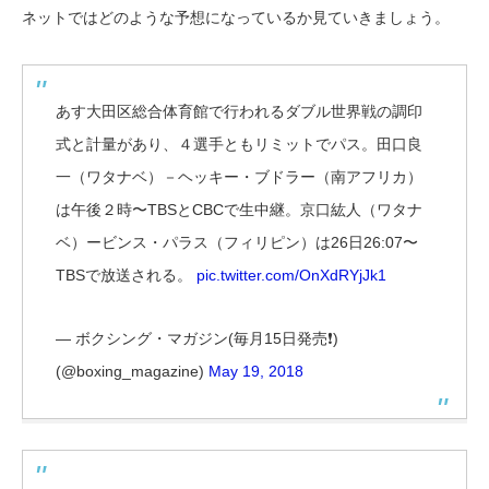
ネットではどのような予想になっているか見ていきましょう。
あす大田区総合体育館で行われるダブル世界戦の調印
式と計量があり、４選手ともリミットでパス。田口良
一（ワタナベ）－ヘッキー・ブドラー（南アフリカ）
は午後２時〜TBSとCBCで生中継。京口紘人（ワタナ
ベ）ービンス・パラス（フィリピン）は26日26:07〜
TBSで放送される。
pic.twitter.com/OnXdRYjJk1
— ボクシング・マガジン(毎月15日発売❗)
(@boxing_magazine)
May 19, 2018