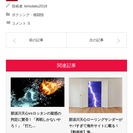
投稿者:
kimutaku2018
ボクシング・格闘技
コメント:
0
前の記事
次の記事
関連記事
那須川天心vsロッタンの疑惑の
判定に賛否！「再戦しかないや
那須川天心ローリングサンダーが
ろ！」「打た…
ヤバすぎて海外サイトに載る！
【動画有】海…