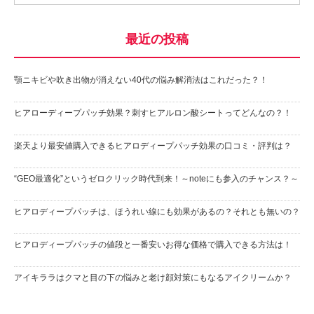
最近の投稿
顎ニキビや吹き出物が消えない40代の悩み解消法はこれだった？！
ヒアローディープパッチ効果？刺すヒアルロン酸シートってどんなの？！
楽天より最安値購入できるヒアロディープパッチ効果の口コミ・評判は？
“GEO最適化”というゼロクリック時代到来！～noteにも参入のチャンス？～
ヒアロディープパッチは、ほうれい線にも効果があるの？それとも無いの？
ヒアロディープパッチの値段と一番安いお得な価格で購入できる方法は！
アイキララはクマと目の下の悩みと老け顔対策にもなるアイクリームか？