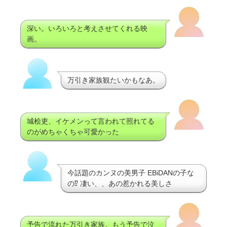
深い。いろいろと考えさせてくれる映
画。
万引き家族観たいかもなあ。
城桧吏、イケメンって言われて照れてる
のがめちゃくちゃ可愛かった
今話題のカンヌの美男子 EBiDANの子な
の⁉ 凄い、、あの惹かれる美しさ
予告で流れた万引き家族。もう予告で泣