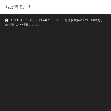
ちょ待てよ！
ホーム
ブログ
トレンド時事ニュース
万引き家族の子役・城桧吏と
は？読み方や演技力について