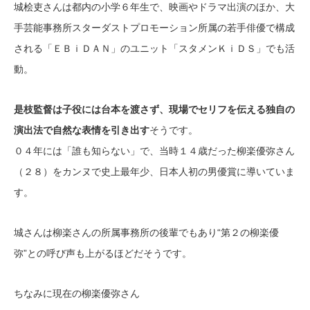
城桧吏さんは都内の小学６年生で、映画やドラマ出演のほか、大
手芸能事務所スターダストプロモーション所属の若手俳優で構成
される「ＥＢｉＤＡＮ」のユニット「スタメンＫｉＤＳ」でも活
動。
是枝監督は子役には台本を渡さず、現場でセリフを伝える独自の
演出法で自然な表情を引き出す
そうです。
０４年には「誰も知らない」で、当時１４歳だった柳楽優弥さん
（２８）をカンヌで史上最年少、日本人初の男優賞に導いていま
す。
城さんは柳楽さんの所属事務所の後輩でもあり“第２の柳楽優
弥”との呼び声も上がるほどだそうです。
ちなみに現在の柳楽優弥さん