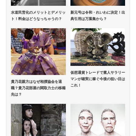
水道民営化のメリットとデメリッ
新元号は令和・れいわに決定！出
ト！料金はどうなっちゃうの？
典引用は万葉集から？
仮想通貨トレードで素人サラリー
マンが確実に稼ぐ今後の狙い目は
貴乃花親方はなぜ相撲協会を退
これ！
職？貴乃花部屋の関取力士の移籍
先は？