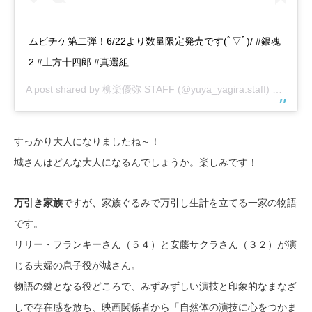
ムビチケ第二弾！6/22より数量限定発売です(ﾟ▽ﾟ)/ #銀魂
2 #土方十四郎 #真選組
A post shared by
柳楽優弥 STAFF
(@yuya_yagira.staff) on
May 2
すっかり大人になりましたね～！
城さんはどんな大人になるんでしょうか。楽しみです！
万引き家族
ですが、家族ぐるみで万引し生計を立てる一家の物語
です。
リリー・フランキーさん（５４）と安藤サクラさん（３２）が演
じる夫婦の息子役が城さん。
物語の鍵となる役どころで、みずみずしい演技と印象的なまなざ
しで存在感を放ち、映画関係者から「自然体の演技に心をつかま