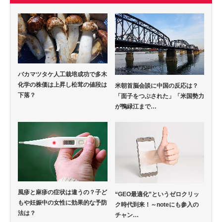
バカマツタケ人工栽培成功で多木
化学の株価は上昇し松茸の値段は
米朝首脳会談に中国の反応は？
下落？
「面子をつぶされた」「米国勢力
が鴨緑江まで…
風疹と麻疹の症状は違うの？子ど
“GEO最適化”というゼロクリッ
もや妊娠中の女性に効果的な予防
ク時代到来！～noteにも参入の
法は？
チャン…