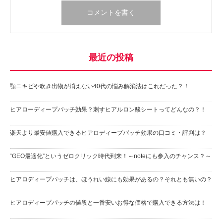
最近の投稿
顎ニキビや吹き出物が消えない40代の悩み解消法はこれだった？！
ヒアローディープパッチ効果？刺すヒアルロン酸シートってどんなの？！
楽天より最安値購入できるヒアロディープパッチ効果の口コミ・評判は？
“GEO最適化”というゼロクリック時代到来！～noteにも参入のチャンス？～
ヒアロディープパッチは、ほうれい線にも効果があるの？それとも無いの？
ヒアロディープパッチの値段と一番安いお得な価格で購入できる方法は！