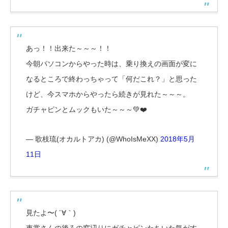
あっ！！出来た～～～！！
今朝パソコンからやった時は、乗り換えの画面が変に
なるところで終わっちゃって「何だこれ？」と思った
けど、今スマホからやったら続きが見れた～～～。
ガチャピンとムックもいた～～～💚❤️
— 歌枝琉(オカルトアカ) (@WhoIsMeXX)
2018年5月
11日
見たよ〜( ´∀｀)
車掌さんの後ろの窓辺りにガチャピンたちいた気がす