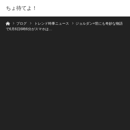
ちょ待てよ！
ホーム
ブログ
トレンド時事ニュース
ジョルダン×世にも奇妙な物語
で6月6日6時6分がスマホは…