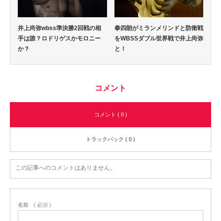
井上尚弥wbss準決勝2回戦の相
拳四朗がミランメリンドと防衛戦
手は誰？ロドリゲスかモロニー
をWBSSダブル世界戦で井上尚弥
か？
と！
コメント
コメント ( 0 )
トラックバック ( 0 )
この記事へのコメントはありません。
名前
( 必須 )