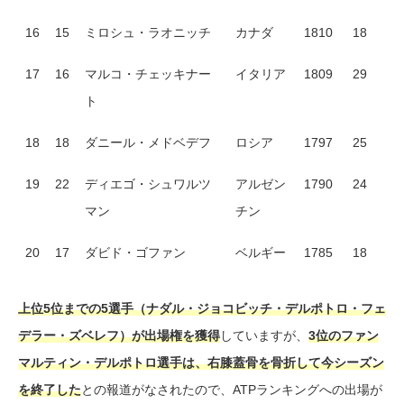
16
15
ミロシュ・ラオニッチ
カナダ
1810
18
17
16
マルコ・チェッキナー
イタリア
1809
29
ト
18
18
ダニール・メドベデフ
ロシア
1797
25
19
22
ディエゴ・シュワルツ
アルゼン
1790
24
マン
チン
20
17
ダビド・ゴファン
ベルギー
1785
18
上位5位までの5選手（ナダル・ジョコビッチ・デルポトロ・フェ
デラー・ズベレフ）が出場権を獲得
していますが、
3位のファン
マルティン・デルポトロ選手は、右膝蓋骨を骨折して今シーズン
を終了した
との報道がなされたので、ATPランキングへの出場が