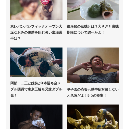
東レパンパシフィックオープン大
御座候の意味とは？大きさと賞味
坂なおみの優勝を阻む強い出場選
期限について調べたよ！
手は？
阿部一二三と妹詩が1本勝ち金メ
ダル獲得で東京五輪も兄妹ダブル
甲子園の応援も熱中症対策しない
金！
と危険だよ！5つの提案！