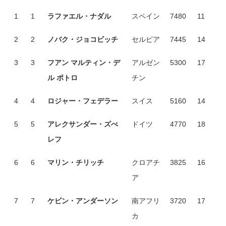
1
1
ラファエル・ナダル
スペイン
7480
11
2
2
ノバク・ジョコビッチ
セルビア
7445
14
3
3
フアン マルティン・デ
アルゼン
5300
17
ル ポトロ
チン
4
4
ロジャー・フェデラー
スイス
5160
14
5
5
アレクサンダー・ズべ
ドイツ
4770
18
レフ
6
6
マリン・チリッチ
クロアチ
3825
16
ア
7
7
ケビン・アンダーソン
南アフリ
3720
17
カ