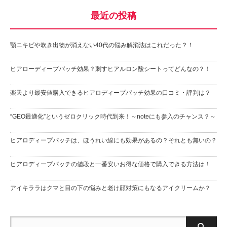
最近の投稿
顎ニキビや吹き出物が消えない40代の悩み解消法はこれだった？！
ヒアローディープパッチ効果？刺すヒアルロン酸シートってどんなの？！
楽天より最安値購入できるヒアロディープパッチ効果の口コミ・評判は？
“GEO最適化”というゼロクリック時代到来！～noteにも参入のチャンス？～
ヒアロディープパッチは、ほうれい線にも効果があるの？それとも無いの？
ヒアロディープパッチの値段と一番安いお得な価格で購入できる方法は！
アイキララはクマと目の下の悩みと老け顔対策にもなるアイクリームか？