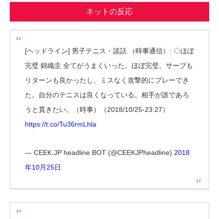
ネットの反応
[ヘッドライン] 男子テニス・談話 （時事通信）: ◇ほぼ
完璧 錦織圭 全てがうまくいった。ほぼ完璧。サーブも
リターンも良かったし、ミスなく攻撃的にプレーでき
た。自分のテニスは良くなっている。相手が誰であろ
うと貫きたい。（時事）（2018/10/25-23:27）
https://t.co/Tu36rmLhla
— CEEK.JP headline BOT (@CEEKJPheadline)
2018
年10月25日