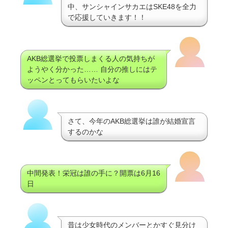
中、サンシャインサカエはSKE48を全力
で応援していきます！！
AKB総選挙で投票しまくる人の気持ちが
ようやく分かった…… 自分の推しにはテ
ッペンとってもらいたいよな
さて、今年のAKB総選挙は誰が結婚宣言
するのかな
中間発表！栄冠は誰の手に？開票は6月16
日
昔は少女時代のメンバーとかすぐ見分け