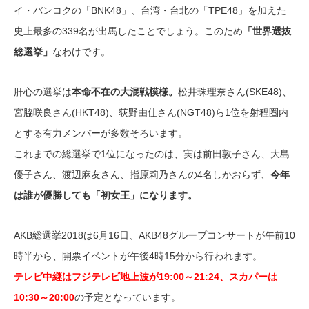
イ・バンコクの「BNK48」、台湾・台北の「TPE48」を加えた
史上最多の339名が出馬したことでしょう。このため
「世界選抜
総選挙」
なわけです。
肝心の選挙は
本命不在の大混戦模様。
松井珠理奈さん(SKE48)、
宮脇咲良さん(HKT48)、荻野由佳さん(NGT48)ら1位を射程圏内
とする有力メンバーが多数そろいます。
これまでの総選挙で1位になったのは、実は前田敦子さん、大島
優子さん、渡辺麻友さん、指原莉乃さんの4名しかおらず、
今年
は誰が優勝しても「初女王」になります。
AKB総選挙2018は6月16日、AKB48グループコンサートが午前10
時半から、開票イベントが午後4時15分から行われます。
テレビ中継はフジテレビ地上波が19:00～21:24、スカパーは
10:30～20:00
の予定となっています。