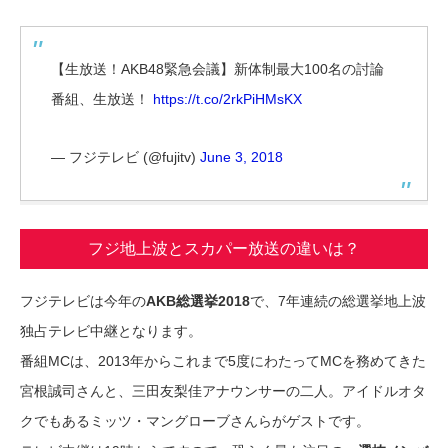
【生放送！AKB48緊急会議】新体制最大100名の討論
番組、生放送！
https://t.co/2rkPiHMsKX
— フジテレビ (@fujitv)
June 3, 2018
フジ地上波とスカパー放送の違いは？
フジテレビは今年の
AKB総選挙2018
で、7年連続の総選挙地上波
独占テレビ中継となります。
番組MCは、2013年からこれまで5度にわたってMCを務めてきた
宮根誠司さんと、三田友梨佳アナウンサーの二人。アイドルオタ
クでもあるミッツ・マングローブさんらがゲストです。