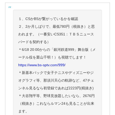
１、CSかBSが繋がっているかを確認
２、2か月しばりで、最低780円（税抜き）と思
われます。（一番安いCS351：ＴＢＳニュース
バードを契約する）
＊6/18 20:00からの「銀河鉄道999」舞台版（メ
ーテル役を栗山千明！）も視聴でします！
https://www.bs-sptv.com/999/
＊新基本パックで女子テニスやディズニーやジ
オグラフィ等、那須川天心の軌跡など、47チェ
ンネル見るなら初登録であれば2223円(税抜き)
＊大谷翔平等、野球見放題したいなら、2676円
（税抜き）これならルマン24も見ることが出来
ます。