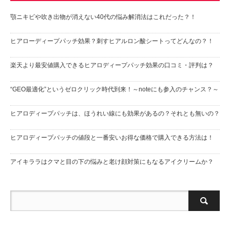
顎ニキビや吹き出物が消えない40代の悩み解消法はこれだった？！
ヒアローディープパッチ効果？刺すヒアルロン酸シートってどんなの？！
楽天より最安値購入できるヒアロディープパッチ効果の口コミ・評判は？
“GEO最適化”というゼロクリック時代到来！～noteにも参入のチャンス？～
ヒアロディープパッチは、ほうれい線にも効果があるの？それとも無いの？
ヒアロディープパッチの値段と一番安いお得な価格で購入できる方法は！
アイキララはクマと目の下の悩みと老け顔対策にもなるアイクリームか？