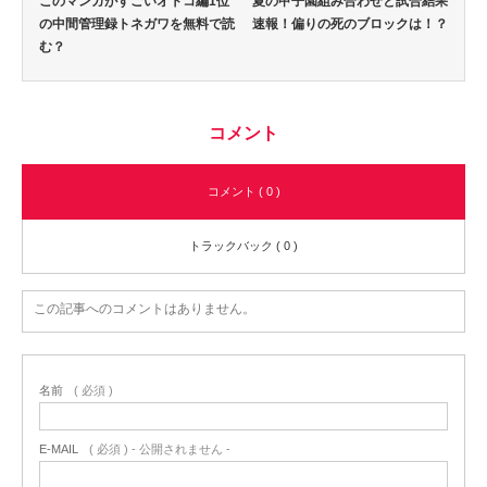
このマンガがすごいオトコ編1位
夏の甲子園組み合わせと試合結果
の中間管理録トネガワを無料で読
速報！偏りの死のブロックは！？
む？
コメント
コメント ( 0 )
トラックバック ( 0 )
この記事へのコメントはありません。
名前
( 必須 )
E-MAIL
( 必須 ) - 公開されません -