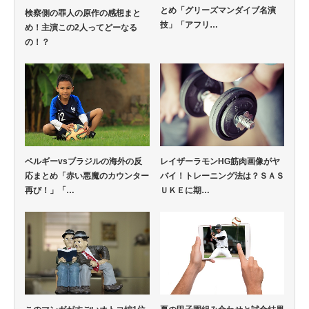
とめ「グリーズマンダイブ名演
検察側の罪人の原作の感想まと
技」「アフリ…
め！主演この2人ってどーなる
の！？
ベルギーvsブラジルの海外の反
レイザーラモンHG筋肉画像がヤ
応まとめ「赤い悪魔のカウンター
バイ！トレーニング法は？ＳＡＳ
再び！」「…
ＵＫＥに期…