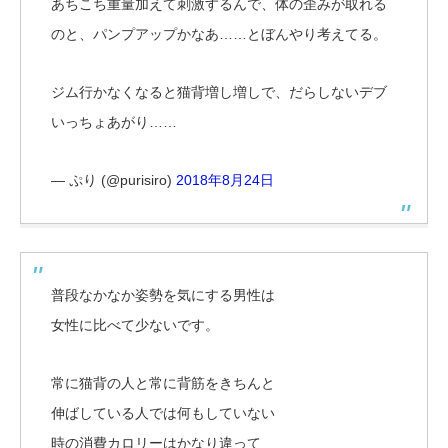
あちこち重量加えて刺激するんで、体の歪みが取れる
のと、パンプアップかなあ……とぼんやり考えてる。
ジム行かなくなると猫背増し増しで、だらしないデブ
いっちょあがり……
— ぷり (@purisiro)
2018年8月24日
普段なかなか姿勢を気にする男性は
女性に比べて少ないです。
常に猫背の人と常に背筋をきちんと
伸ばしている人では何もしていない
時の消費カロリーはかなり違って