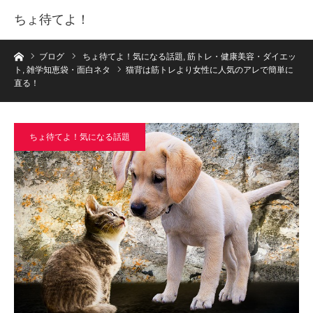
ちょ待てよ！
ホーム
ブログ
ちょ待てよ！気になる話題
,
筋トレ・健康美容・ダイエッ
ト
,
雑学知恵袋・面白ネタ
猫背は筋トレより女性に人気のアレで簡単に
直る！
ちょ待てよ！気になる話題