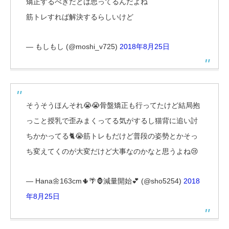
矯正するべきだとは思ってるんだよね
筋トレすれば解決するらしいけど
— もしもし (@moshi_v725)
2018年8月25日
そうそうほんそれ😭😭骨盤矯正も行ってたけど結局抱
っこと授乳で歪みまくってる気がするし猫背に追い討
ちかかってる🐈😭筋トレもだけど普段の姿勢とかそっ
ち変えてくのが大変だけど大事なのかなと思うよね😢
— Hana🌼163cm🌵🌴🦍減量開始💕 (@sho5254)
2018
年8月25日