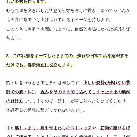
しい姿勢を作ります。
心もち顎を突き出した状態で視線を遠くに置き、頭のてっぺんか
ら天井に糸でつり上げられているイメージを持ちます。
このときに両肩・両腕は力まずに、自然と両脇にたれた状態を保
ちます。
3．この状態をキープしたままでの、歩行や日常生活を意識する
だけでも、姿勢矯正に役立ちます。
筋トレを行うときでも条件は同じです。
正しい姿勢が作れない状
態での筋トレ
は、
歪みをそのまま閉じ込めてしまったままの筋肉
の付け方
になりますので、筋トレが肩こりをよりひどくしたり、
体調不良の悪化に繋がりかねないのです。
また
筋トレより、肩甲骨まわりのストレッチ
や、
筋肉の凝りをほ
ぐして緩める
ことはリンパの流れや血流促進にもなり、肩こり解