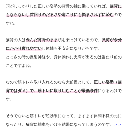
頭がしっかりした正しい姿勢の背骨の軸に乗っていれば、
猫背に
もならないし首回りのだるさや肩こりにも悩まされずに済む
ので
すね。
猫背の人は
歪んだ背骨のまま
頭を乗っけているので、
負荷が余分
にかかり疲れやすい
し体軸も不安定になりがちです。
とっさの時の反射神経や、身体動作に支障が出るのは当たり前の
ことですよね。
なので筋トレを取り入れるのなら大前提として、
正しい姿勢（猫
背ではダメ）で、筋トレに取り組むことが最低条件
になるわけで
す。
そうでないと筋トレが逆効果になって、ますます体調不良の元に
なったり、猫背に拍車をかける結果になってしまうのです。
＞＞