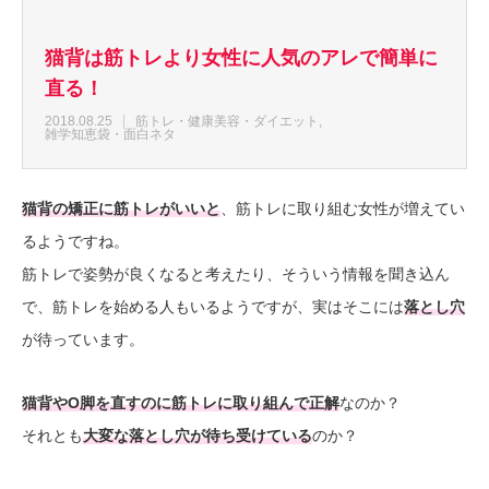
猫背は筋トレより女性に人気のアレで簡単に
直る！
2018.08.25
筋トレ・健康美容・ダイエット
雑学知恵袋・面白ネタ
猫背の矯正
に筋トレがいいと
、筋トレに取り組む女性が増えてい
るようですね。
筋トレで姿勢が良くなると考えたり、そういう情報を聞き込ん
で、筋トレを始める人もいるようですが、実はそこには
落とし穴
が待っています。
猫背
や
O脚
を直すのに筋トレに取り組んで正解
なのか？
それとも
大変な落とし穴が待ち受けている
のか？