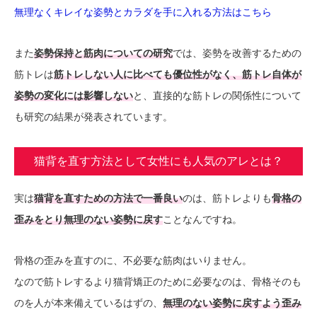
無理なくキレイな姿勢とカラダを手に入れる方法はこちら
また
姿勢保持と筋肉についての研究
では、姿勢を改善するための
筋トレは
筋トレしない人に比べても優位性がなく、筋トレ自体が
姿勢の変化には影響しない
と、直接的な筋トレの関係性について
も研究の結果が発表されています。
猫背を直す方法として女性にも人気のアレとは？
実は
猫背を直すための方法で一番良い
のは、筋トレよりも
骨格の
歪みをとり無理のない姿勢に戻す
ことなんですね。
骨格の歪みを直すのに、不必要な筋肉はいりません。
なので筋トレするより猫背矯正のために必要なのは、骨格そのも
のを人が本来備えているはずの、
無理のない姿勢に戻すよう歪み