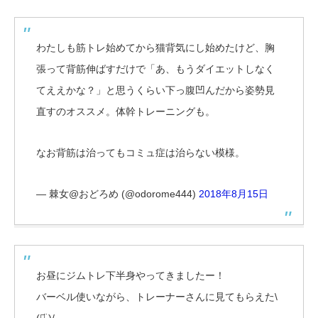
わたしも筋トレ始めてから猫背気にし始めたけど、胸
張って背筋伸ばすだけで「あ、もうダイエットしなく
てええかな？」と思うくらい下っ腹凹んだから姿勢見
直すのオススメ。体幹トレーニングも。
なお背筋は治ってもコミュ症は治らない模様。
— 棘女@おどろめ (@odorome444)
2018年8月15日
お昼にジムトレ下半身やってきましたー！
バーベル使いながら、トレーナーさんに見てもらえた\
(ᯅ̈ )/