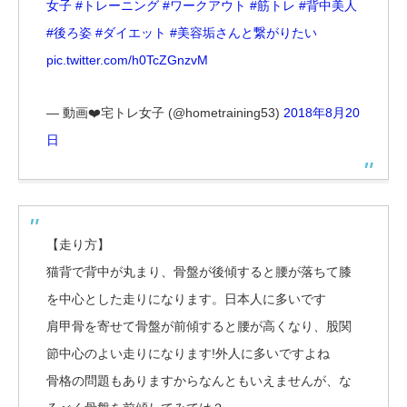
女子
#トレーニング
#ワークアウト
#筋トレ
#背中美人
#後ろ姿
#ダイエット
#美容垢さんと繋がりたい
pic.twitter.com/h0TcZGnzvM
— 動画❤️宅トレ女子 (@hometraining53)
2018年8月20
日
【走り方】
猫背で背中が丸まり、骨盤が後傾すると腰が落ちて膝
を中心とした走りになります。日本人に多いです
肩甲骨を寄せて骨盤が前傾すると腰が高くなり、股関
節中心のよい走りになります!外人に多いですよね
骨格の問題もありますからなんともいえませんが、な