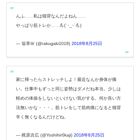
んふ……私は猫背なんだよねん……
やっぱり筋トレか……💪(´･_･`💪)
— 翁草📛 (@rakugaki1018)
2018年8月25日
家に帰ったらストレッチしよ！最近なんか身体が痛
い。仕事中もずっと同じ姿勢はダメだね本当。少しは
軽めの体操をしないといけない気がする。何か良い方
法無いかな・・・。筋トレをして筋肉痛になると猫背
辛く無くなるんだけどね。
— 梶原吉広 (@Yoshihir0kaji)
2018年8月25日