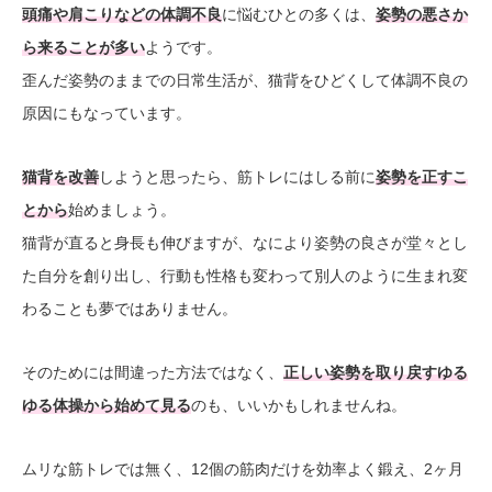
頭痛や肩こりなどの体調不良
に悩むひとの多くは、
姿勢の悪さか
ら来ることが多い
ようです。
歪んだ姿勢のままでの日常生活が、猫背をひどくして体調不良の
原因にもなっています。
猫背を改善
しようと思ったら、筋トレにはしる前に
姿勢を正すこ
とから
始めましょう。
猫背が直ると身長も伸びますが、なにより姿勢の良さが堂々とし
た自分を創り出し、行動も性格も変わって別人のように生まれ変
わることも夢ではありません。
そのためには間違った方法ではなく、
正しい姿勢を取り戻すゆる
ゆる体操から始めて見る
のも、いいかもしれませんね。
ムリな筋トレでは無く、12個の筋肉だけを効率よく鍛え、2ヶ月