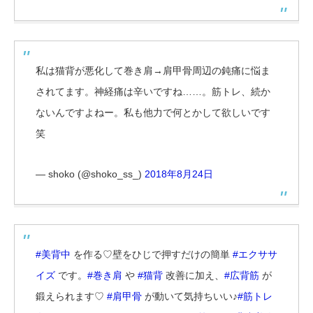
私は猫背が悪化して巻き肩→肩甲骨周辺の鈍痛に悩ま
されてます。神経痛は辛いですね……。筋トレ、続か
ないんですよねー。私も他力で何とかして欲しいです
笑
— shoko (@shoko_ss_)
2018年8月24日
#美背中
を作る♡壁をひじで押すだけの簡単
#エクササ
イズ
です。
#巻き肩
や
#猫背
改善に加え、
#広背筋
が
鍛えられます♡
#肩甲骨
が動いて気持ちいい♪
#筋トレ