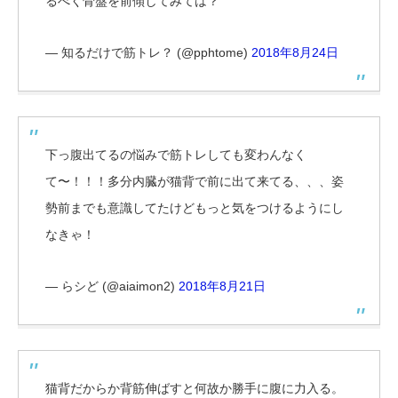
るべく骨盤を前傾してみては？
— 知るだけで筋トレ？ (@pphtome)
2018年8月24日
下っ腹出てるの悩みで筋トレしても変わんなく
て〜！！！多分内臓が猫背で前に出て来てる、、、姿
勢前までも意識してたけどもっと気をつけるようにし
なきゃ！
— らシど (@aiaimon2)
2018年8月21日
猫背だからか背筋伸ばすと何故か勝手に腹に力入る。