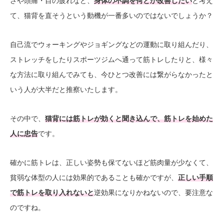
さや頭痛・目の疲れなど、
身体の不調を何とか改善したい
と考え
て、猫背を直そうという動機が一番多いのではないでしょうか？
自己流でウォーキングやジョギングなどの運動に取り組んだり、
ストレッチをしたりスポーツジムへ通って筋トレしたりと、様々
な方法に取り組んでみても、今ひとつ改善には繋がらなかったと
いう人が大半だと推察いたします。
その中で、
猫背には筋トレが効くと聞き込んで、筋トレを始めた
人に忠告
です。
確かに筋トレは、正しい姿勢も保てないほど筋肉量が少なくて、
貧弱な体型の人には効果的であることも確かですが、
正しい手順
で筋トレを取り入れないと
逆効果になりかねないので、要注意な
のですね。