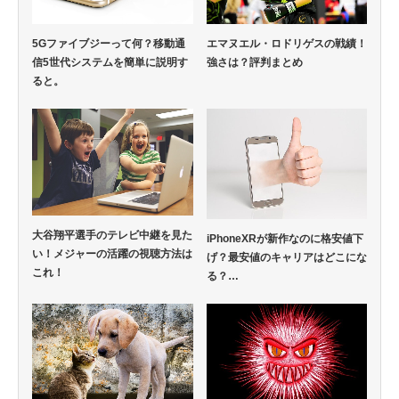
エマヌエル・ロドリゲスの戦績！
5Gファイブジーって何？移動通
強さは？評判まとめ
信5世代システムを簡単に説明す
ると。
大谷翔平選手のテレビ中継を見た
iPhoneXRが新作なのに格安値下
い！メジャーの活躍の視聴方法は
げ？最安値のキャリアはどこにな
これ！
る？…