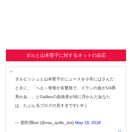
ダルと山本聖子に対するネットの反応
ダルビッシュと山本聖子のニュースを小耳にはさんだ
ときに、「へえ～母母が名繁殖で、イランの血が1/4異
系かあ…」とGalileoの血統表が頭に浮かんだあなた
は、たぶん当ブログの見すぎです(･∀･)
— 望田潤bot (@nas_quillo_bot)
May 18, 2018