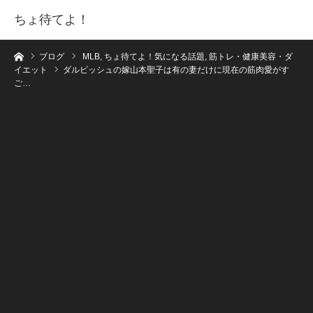
ちょ待てよ！
ホーム
ブログ
MLB
,
ちょ待てよ！気になる話題
,
筋トレ・健康美容・ダ
イエット
ダルビッシュの嫁山本聖子は有の妻だけに現在の筋肉愛がす
ご…