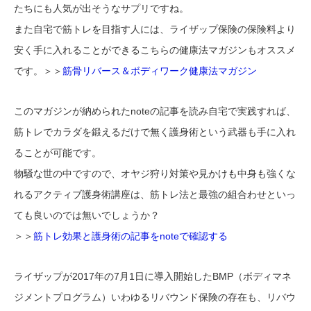
たちにも人気が出そうなサプリですね。
また自宅で筋トレを目指す人には、ライザップ保険の保険料より
安く手に入れることができるこちらの健康法マガジンもオススメ
です。＞＞
筋骨リバース＆ボディワーク健康法マガジン
このマガジンが納められたnoteの記事を読み自宅で実践すれば、
筋トレでカラダを鍛えるだけで無く護身術という武器も手に入れ
ることが可能です。
物騒な世の中ですので、オヤジ狩り対策や見かけも中身も強くな
れるアクティブ護身術講座は、筋トレ法と最強の組合わせといっ
ても良いのでは無いでしょうか？
＞＞
筋トレ効果と護身術の記事をnoteで確認する
ライザップが2017年の7月1日に導入開始したBMP（ボディマネ
ジメントプログラム）いわゆるリバウンド保険の存在も、リバウ