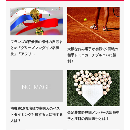
フランスW杯優勝の海外の反応ま
とめ「グリーズマンダイブ名演
大坂なおみ選手が初戦で2回戦の
技」「アフリ…
相手ドミニカ・チブルコバに勝
利！
消費税10％増税で車購入のベス
金足農業野球部メンバーの出身中
トタイミングと得する人に損する
学と注目の吉田選手とは？
人は？