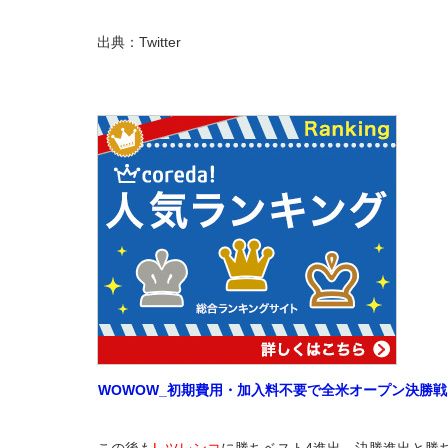
出典：Twitter
WOWOW_初期費用・加入料不要で全米オープン決勝
この後も
L.ツレンコ
に勝ちベスト4進出、決勝進出と勝