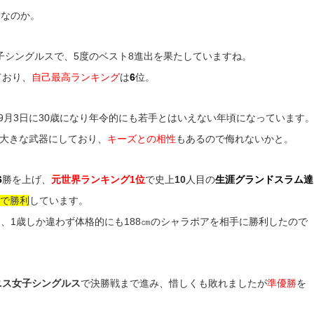
ス
なのか。
子シングルスで、5度のベスト8進出を果たしていますね。
ており、
自己最高ランキング
は
6
位。
9月3日に30歳になり年令的にも若手とはいえない年頃になっています
大きな武器にしており、
キーズとの相性
もあるので侮れないかと。
6
勝を上げ、
元世界ランキング1位
で史上
10
人目の
生涯グランドスラム達
0で勝利
しています。
、1歳しか違わず体格的にも188㎝のシャラポアを相手に勝利したので
ニス女子シングルス
で決勝戦まで進み、惜しくも敗れましたが
準優勝
を