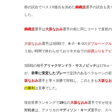
前の試合でベスト8進出を決めた
錦織圭
選手の試合も見
した。
錦織圭
選手は
大坂なおみ
選手の前に同じコートで直前の
大坂なおみ
選手は3回戦で、
6
–
0
・
6
–
0
の
ダブルベーグル
う短い時間で終わらせており今大会での
好調ぶりをアピ
3回戦の相手
アリャクサンドラ・サスノビッチ
は174㎝
が、
非常に安定したプレー
で定評のあるベラルーシの若手
坂なおみ
選手と準々決勝で対戦し、このときも
大坂なお
の勝利
は見事でした。
現在世界ランキングで
19
位の
大坂なおみ
選手ですが次
対戦者
は、アメリカの
マディソン・キーズ
選手か、スペ