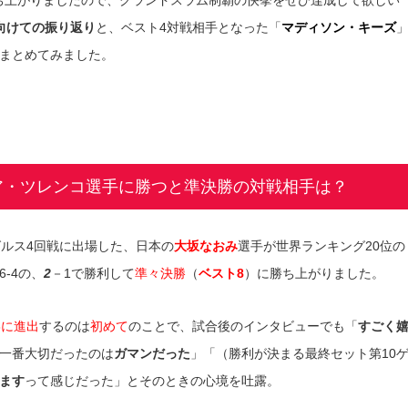
向けての振り返り
と、ベスト4対戦相手となった「
マディソン・キーズ
まとめてみました。
ア・ツレンコ選手に勝つと準決勝の対戦相手は？
グルス4回戦に出場した、日本の
大坂なおみ
選手が世界ランキング20位の
6-4の、
2
－1で勝利して
準々決勝
（
ベスト8
）に勝ち上がりました。
8に進出
するのは
初めて
のことで、試合後のインタビューでも「
すごく
一番大切だったのは
ガマンだった
」「（勝利が決まる最終セット第10
ます
って感じだった」とそのときの心境を吐露。