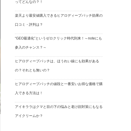
ってどんなの？！
楽天より最安値購入できるヒアロディープパッチ効果の
口コミ・評判は？
“GEO最適化”というゼロクリック時代到来！～noteにも
参入のチャンス？～
ヒアロディープパッチは、ほうれい線にも効果がある
の？それとも無いの？
ヒアロディープパッチの値段と一番安いお得な価格で購
入できる方法は！
アイキララはクマと目の下の悩みと老け顔対策にもなる
アイクリームか？