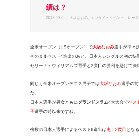
績は？
2018.09.4
大坂なおみ
エンタメ・イベント・レース
全米オープン（USオープン）で
大坂なおみ
選手が準々
そのままベスト4進出のあと、日本人シングルス初の快
セリーナ・ウィリアムズ選手と2度目の勝利を懸けて決
同じく全米オープンテニス男子では
大坂なおみ
選手の前
た。
日本人選手が男女ともに
グランドスラム
4大大会で
ベス
子
選手の時以来ですね。
複数の日本人選手によるベスト8進出は
史上3度目
とな