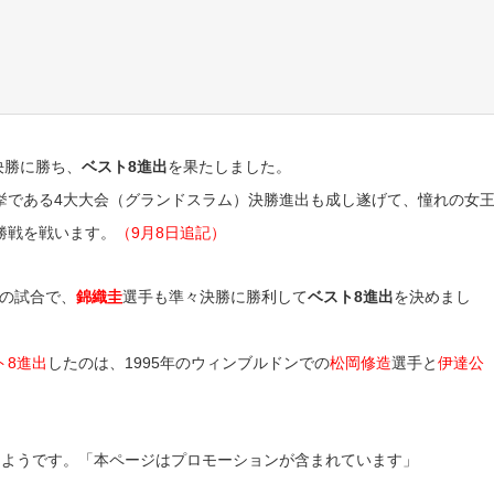
決勝に勝ち、
ベスト8進出
を果たしました。
挙である4大大会（グランドスラム）決勝進出も成し遂げて、憧れの女
勝戦を戦います。
（9月8日追記）
の試合で、
錦織圭
選手も準々決勝に勝利して
ベスト8進出
を決めまし
ト8進出
したのは、1995年のウィンブルドンでの
松岡修造
選手と
伊達公
るようです。「本ページはプロモーションが含まれています」