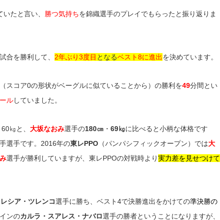
ていたと言い、
勝つ気持ち
を錦織選手のプレイでもらったと振り返りま
試合を勝利して、
2年ぶり3度目
となる
ベスト8に進出
を決めています。
（スコア0の形状がベーグルに似ていることから）の勝利を
49
分間とい
ール
していました。
・60㎏と、
大坂なおみ
選手の
180㎝
・
69㎏
に比べると小柄な体格です
選手です。2016年の
東レPPO
（パンパシフィックオープン）では
大
み
選手が勝利していますが、東レPPOの対戦時より
実力差を見せつけて
を
レシア・ツレンコ
選手に勝ち、ベスト4で決勝進出をかけての
準決勝の
インの
カルラ・スアレス・ナバロ
選手の勝者ということになりますが、