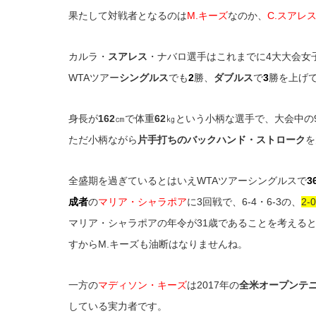
果たして対戦者となるのは
M.キーズ
なのか、
C.スアレ
カルラ・
スアレス
・ナバロ選手はこれまでに4大大会女
WTAツアー
シングルス
でも
2
勝、
ダブルス
で
3
勝を上げ
身長が
162
㎝で体重
62
㎏という小柄な選手で、大会中の
ただ小柄ながら
片手打ちのバックハンド・ストローク
を
全盛期を過ぎているとはいえWTAツアーシングルスで
3
成者
の
マリア・シャラポア
に3回戦で、6-4・6-3の、
2-
マリア・シャラポアの年令が31歳であることを考えると
すからM.キーズも油断はなりませんね。
一方の
マディソン・キーズ
は2017年の
全米オープンテ
している実力者です。