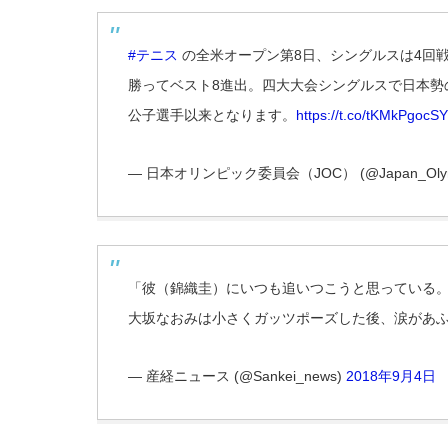
#テニス
の全米オープン第8日、シングルスは4回
勝ってベスト8進出。四大大会シングルスで日本勢
公子選手以来となります。
https://t.co/tKMkPgocSY
— 日本オリンピック委員会（JOC） (@Japan_Olym
「彼（錦織圭）にいつも追いつこうと思っている
大坂なおみは小さくガッツポーズした後、涙があ
— 産経ニュース (@Sankei_news)
2018年9月4日