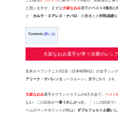
と思いますが、まずは
大坂なおみ
選手の
ベスト4進出に
と「
カルラ・スアレス・ナバロ
」の勝者との
対戦成績
を
Contents
[
閉じる
]
大坂なおみ選手が準々決勝のレシ
全米オープンテニス3日目（日本時間4日）の女子シン
アリーナ・サバレンカ
（ベラルーシ）選手に6-3、2-6、
大坂なおみ
選手がグランドスラムの4大大会で、
ベスト
しい
、この試合が
一番うれしかった
」「（この試合で）
ームのマッチポイントの時は）
ダブルフォルトお願いし