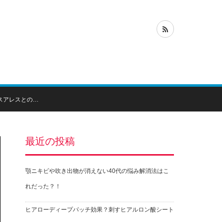
スアレスとの…
最近の投稿
顎ニキビや吹き出物が消えない40代の悩み解消法はこ
れだった？！
ヒアローディープパッチ効果？刺すヒアルロン酸シート