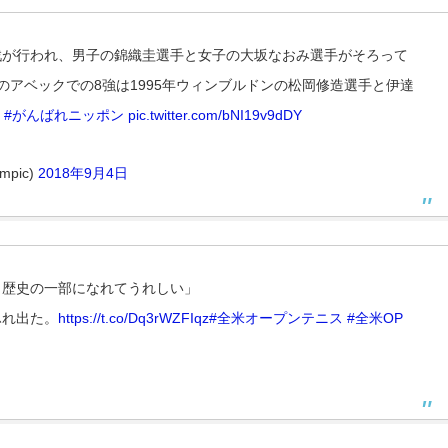
戦が行われ、男子の錦織圭選手と女子の大坂なおみ選手がそろって
のアベックでの8強は1995年ウィンブルドンの松岡修造選手と伊達
#がんばれニッポン
pic.twitter.com/bNI19v9dDY
pic)
2018年9月4日
。歴史の一部になれてうれしい」
ふれ出た。
https://t.co/Dq3rWZFIqz
#全米オープンテニス
#全米OP