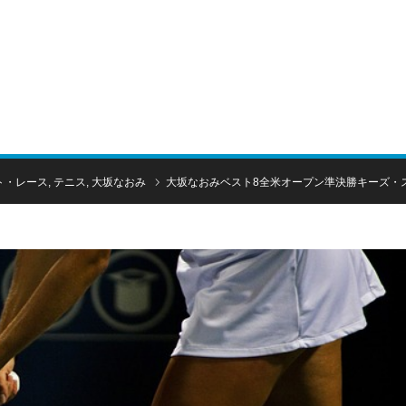
！
ト・レース
,
テニス
,
大坂なおみ
大坂なおみベスト8全米オープン準決勝キーズ・