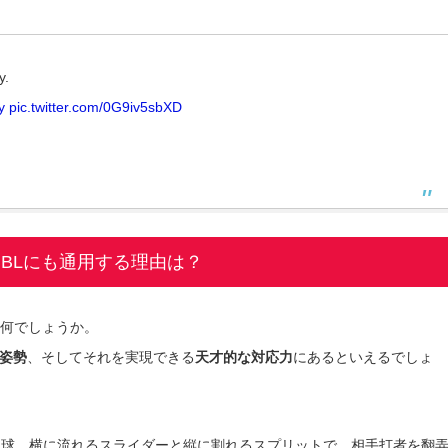
y.
y
pic.twitter.com/0G9iv5sbXD
BLにも通用する理由は？
は何でしょうか。
姿勢
、そしてそれを実現できる
天才的な対応力
にあるといえるでしょ
速球、横に流れるスライダーと縦に割れるスプリットで、相手打者を翻