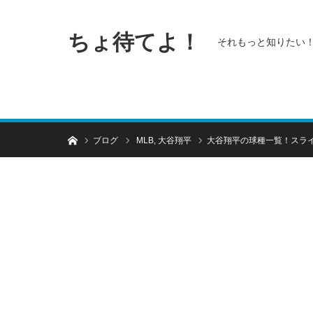
ちょ待てよ！
それもっと知りたい
ホーム
ブログ
MLB
,
大谷翔平
大谷翔平の球種一覧！スラ