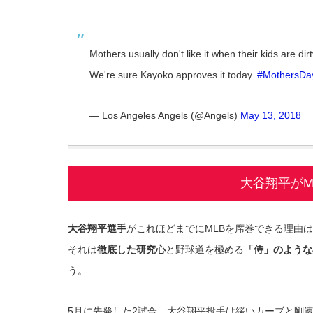
Mothers usually don't like it when their kids are dirt
We're sure Kayoko approves it today.
#MothersDa
— Los Angeles Angels (@Angels)
May 13, 2018
大谷翔平がM
大谷翔平選手
がこれほどまでにMLBを席巻できる理由
それは
徹底した研究心
と野球道を極める
「侍」のような
う。
5月に先発した2試合、大谷翔平投手は緩いカーブと剛