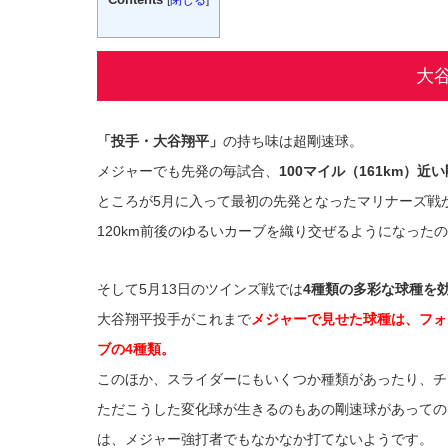
大
「投手・大谷翔平」
の持ち味は超剛速球。
メジャーでも先発の毎試合、
100マイル（161km）
ところが5月に入って最初の先発となったマリナーズ戦
120km前後のゆるいカーブを織り交ぜるようになった
そして5月13日のツインズ戦では
4種類の多彩な球種を
大谷翔平投手がこれまで
メジャーで見せた球種は、フォ
ブの4種類。
このほか、スライダーにもいくつか種類があったり、チ
ただこうした変化球が生きるのもあの剛速球があっての
は、メジャー強打者でもなかなか打てないようです。