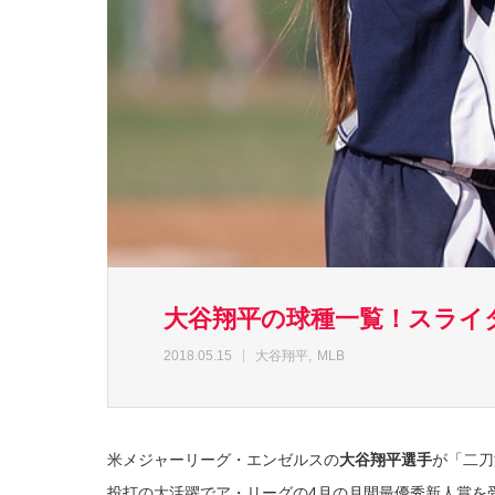
大谷翔平の球種一覧！スライ
2018.05.15
大谷翔平
MLB
米メジャーリーグ・エンゼルスの
大谷翔平選手
が「二刀
投打の大活躍でア・リーグの4月の月間最優秀新人賞を