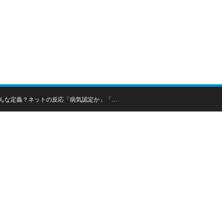
！
んな定義？ネットの反応「病気認定か」「…