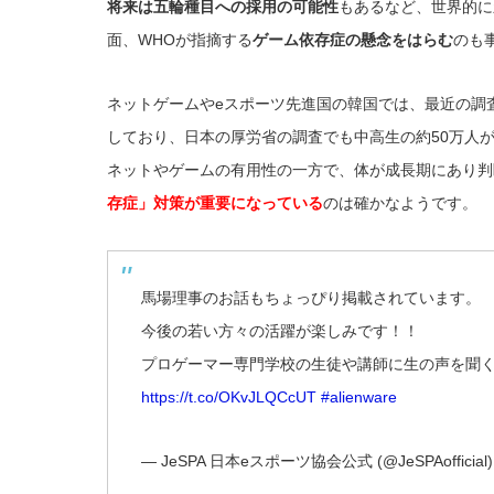
将来は五輪種目への採用の可能性
もあるなど、世界的に
面、WHOが指摘する
ゲーム依存症の懸念をはらむ
のも
ネットゲームやeスポーツ先進国の韓国では、最近の調査
しており、日本の厚労省の調査でも中高生の約50万人
ネットやゲームの有用性の一方で、体が成長期にあり判
存症」対策が重要になっている
のは確かなようです。
馬場理事のお話もちょっぴり掲載されています。
今後の若い方々の活躍が楽しみです！！
プロゲーマー専門学校の生徒や講師に生の声を聞く！
https://t.co/OKvJLQCcUT
#alienware
— JeSPA 日本eスポーツ協会公式 (@JeSPAofficial