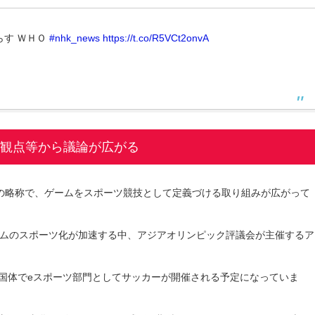
らす ＷＨＯ
#nhk_news
https://t.co/R5VCt2onvA
の観点等から議論が広がる
の略称で、ゲームをスポーツ競技として定義づける取り組みが広がって
ムのスポーツ化が加速する中、アジアオリンピック評議会が主催するア
は国体でeスポーツ部門としてサッカーが開催される予定になっていま