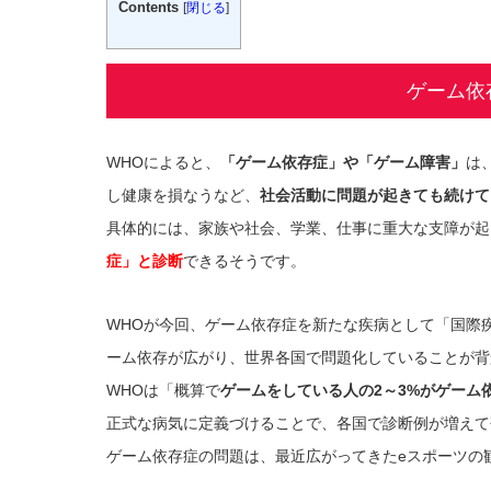
Contents
[
閉じる
]
ゲーム依
WHOによると、
「ゲーム依存症」や「ゲーム障害」
は
し健康を損なうなど、
社会活動に問題が起きても続けて
具体的には、家族や社会、学業、仕事に重大な支障が起
症」と診断
できるそうです。
WHOが今回、ゲーム依存症を新たな疾病として「国際
ーム依存が広がり、世界各国で問題化していることが背
WHOは「概算で
ゲームをしている人の2～3%がゲーム
正式な病気に定義づけることで、各国で診断例が増えて
ゲーム依存症の問題は、最近広がってきたeスポーツの