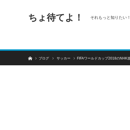
ちょ待てよ！
それもっと知りたい
ホーム
ブログ
サッカー
FIFAワールドカップ2018のNH