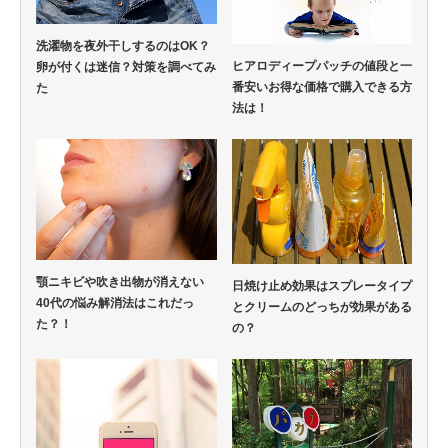
洗濯物を夜外干しするのはOK？
ヒアロディープパッチの値段と一
卵が付くは迷信？対策を調べてみ
番安いお得な価格で購入できる方
た
法は！
顎ニキビや吹き出物が消えない
日焼け止め効果はスプレータイプ
40代の悩み解消法はこれだっ
とクリームのどっちが効果がある
た？！
の？