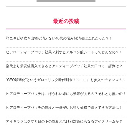
最近の投稿
顎ニキビや吹き出物が消えない40代の悩み解消法はこれだった？！
ヒアローディープパッチ効果？刺すヒアルロン酸シートってどんなの？！
楽天より最安値購入できるヒアロディープパッチ効果の口コミ・評判は？
“GEO最適化”というゼロクリック時代到来！～noteにも参入のチャンス？～
ヒアロディープパッチは、ほうれい線にも効果があるの？それとも無いの？
ヒアロディープパッチの値段と一番安いお得な価格で購入できる方法は！
アイキララはクマと目の下の悩みと老け顔対策にもなるアイクリームか？