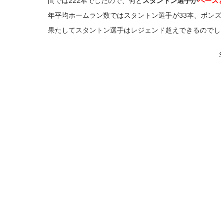
間では222本でしたので、何と
スタントン選手が
ペース
年平均ホームラン数ではスタントン選手が33本、ボンズ
果たしてスタントン選手はレジェンド超えできるのでし