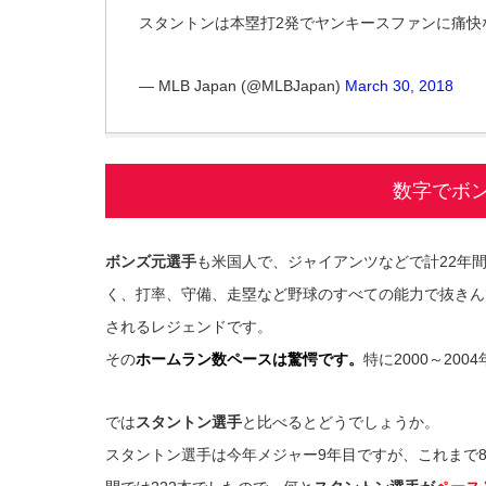
スタントンは本塁打2発でヤンキースファンに痛快
— MLB Japan (@MLBJapan)
March 30, 2018
数字でボ
ボンズ元選手
も米国人で、ジャイアンツなどで計22年間
く、打率、守備、走塁など野球のすべての能力で抜きん
されるレジェンドです。
その
ホームラン数ペースは驚愕です。
特に2000～20
では
スタントン選手
と比べるとどうでしょうか。
スタントン選手は今年メジャー9年目ですが、これまで