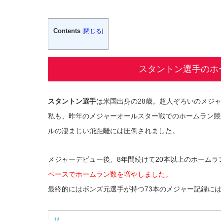
Contents
[
閉じる
]
スタントン選手のホ
スタントン選手
は米国出身の28歳。超人ぞろいのメジ
私も、昨年のメジャーオールスター戦でのホームラン競
ルの凄まじい飛距離には圧倒されました。
メジャーデビュー後、8年間続けて20本以上のホーム
ペースでホームラン数を増やしました。
最終的にはボンズ元選手が持つ73本のメジャー記録に