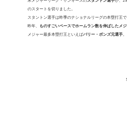
米メジャーリーグ・ヤンキースの
スタントン選手
が、2
のスタートを切りました。
スタントン選手は昨季のナショナルリーグの本塁打王で
昨年、
ものすごいペースでホームラン数を伸ばしたメジ
メジャー最多本塁打王といえば
バリー・ボンズ元選手
。