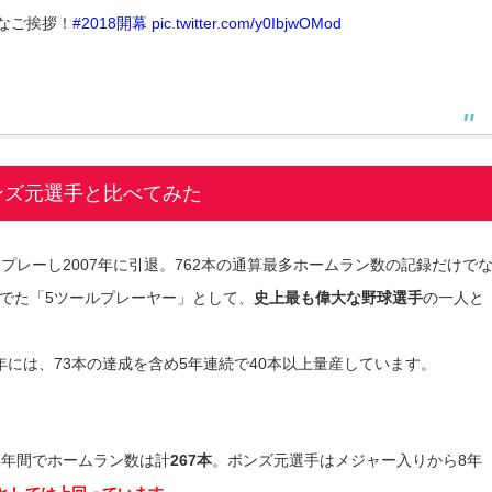
なご挨拶！
#2018開幕
pic.twitter.com/y0IbjwOMod
ンズ元選手と比べてみた
プレーし2007年に引退。762本の通算最多ホームラン数の記録だけで
でた「5ツールプレーヤー」として、
史上最も偉大な野球選手
の一人と
04年には、73本の達成を含め5年連続で40本以上量産しています。
8年間でホームラン数は計
267本
。ボンズ元選手はメジャー入りから8年