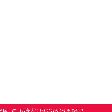
８陸上の山縣亮太は９秒台が出せるのか？