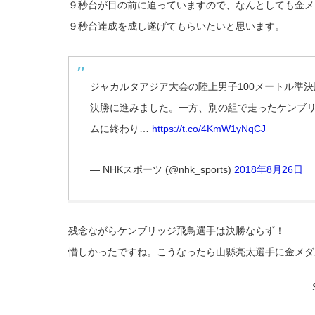
９秒台が目の前に迫っていますので、なんとしても金メ
９秒台達成を成し遂げてもらいたいと思います。
ジャカルタアジア大会の陸上男子100メートル準決
決勝に進みました。一方、別の組で走ったケンブリ
ムに終わり…
https://t.co/4KmW1yNqCJ
— NHKスポーツ (@nhk_sports)
2018年8月26日
残念ながらケンブリッジ飛鳥選手は決勝ならず！
惜しかったですね。こうなったら山縣亮太選手に金メダ