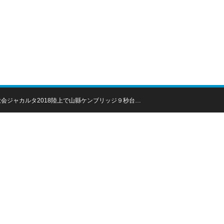
！
会ジャカルタ2018陸上で山縣ケンブリッジ９秒台…