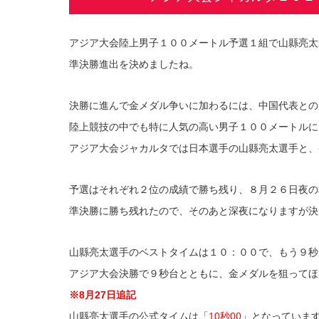
アジア大会陸上男子１００メートル予選１組で山縣亮太
準決勝進出を決めましたね。
決勝に進んで金メダル争いに加わるには、中国代表との
陸上競技の中でも特に人気の高い男子１００メートルに
アジア大会ジャカルタでは日本選手の山縣亮太選手と、
予選はそれぞれ２位の成績で勝ち残り、８月２６日夜の
準決勝に勝ち残れたので、そのあと深夜になりますが決
山縣亮太選手のベストタイムは１０：００で、もう９秒
アジア大会決勝で９秒台とともに、金メダルを狙ってほ
※8月27日追記
山縣亮太選手の公式タイムは「
10秒00
」となっていま