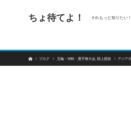
ちょ待てよ！
それもっと知りたい
ホーム
ブログ
五輪・W杯・選手権大会
,
陸上競技
アジア大