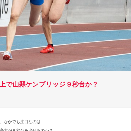
陸上で山縣ケンブリッジ９秒台か？
、なかでも注目なのは
亮太が９秒台を出せるのか？