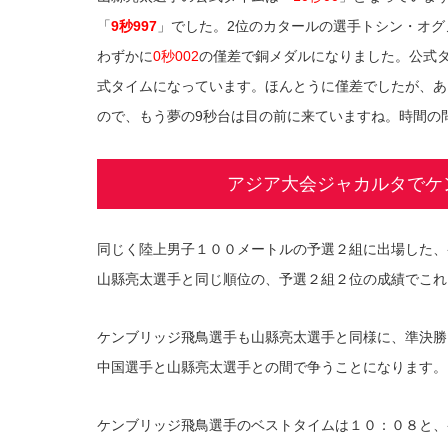
「
9秒997
」でした。2位のカタールの選手トシン・オグ
わずかに
0秒002
の僅差で銅メダルになりました。公式タ
式タイムになっています。ほんとうに僅差でしたが、あ
ので、もう夢の9秒台は目の前に来ていますね。時間の
アジア大会ジャカルタでケ
同じく陸上男子１００メートルの予選２組に出場した、
山縣亮太選手と同じ順位の、予選２組２位の成績でこれ
ケンブリッジ飛鳥選手も山縣亮太選手と同様に、準決勝
中国選手と山縣亮太選手との間で争うことになります。
ケンブリッジ飛鳥選手のベストタイムは１０：０８と、