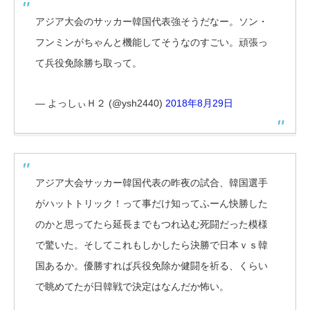
アジア大会のサッカー韓国代表強そうだなー。ソン・
フンミンがちゃんと機能してそうなのすごい。頑張っ
て兵役免除勝ち取って。
— よっしぃＨ２ (@ysh2440)
2018年8月29日
アジア大会サッカー韓国代表の昨夜の試合、韓国選手
がハットトリック！って事だけ知ってふーん快勝した
のかと思ってたら延長までもつれ込む死闘だった模様
で驚いた。そしてこれもしかしたら決勝で日本ｖｓ韓
国あるか。優勝すれば兵役免除か健闘を祈る、くらい
で眺めてたが日韓戦で決定はなんだか怖い。