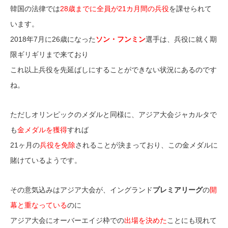
韓国の法律では
28歳までに全員が21カ月間の兵役
を課せられて
います。
2018年7月に26歳になった
ソン・フンミン
選手は、兵役に就く期
限ギリギリまで来ており
これ以上兵役を先延ばしにすることができない状況にあるのです
ね。
ただしオリンピックのメダルと同様に、アジア大会ジャカルタで
も
金メダルを獲得
すれば
21ヶ月の
兵役を免除
されることが決まっており、この金メダルに
賭けているようです。
その意気込みはアジア大会が、イングランド
プレミアリーグ
の
開
幕と重なっている
のに
アジア大会にオーバーエイジ枠での
出場を決めた
ことにも現れて