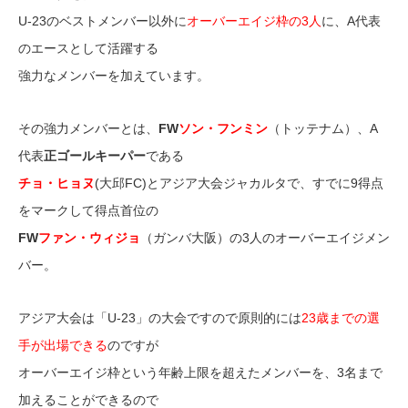
U-23のベストメンバー以外に
オーバーエイジ枠の3人
に、A代表
のエースとして活躍する
強力なメンバーを加えています。
その強力メンバーとは、
FW
ソン・フンミン
（トッテナム）、A
代表
正ゴールキーパー
である
チョ・ヒョヌ
(大邱FC)とアジア大会ジャカルタで、すでに9得点
をマークして得点首位の
FW
ファン・ウィジョ
（ガンバ大阪）の3人のオーバーエイジメン
バー。
アジア大会は「U-23」の大会ですので原則的には
23歳までの選
手が出場できる
のですが
オーバーエイジ枠という年齢上限を超えたメンバーを、3名まで
加えることができるので