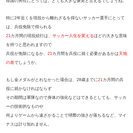
韓国の男性にとっては、とても大きな褒美と言えるでしょうね。
特に2年近くを現役から離れざるを得ないサッカー選手にとって
は、兵役免除で得られる
21
カ月間の現役続行は、
サッカー人生を変える
ほどの大きな意味
を持つと思われますので
兵役が免除になるか、
21
カ月間を兵役に就く必要があるかは
天地
の差
でしょうか。
もし金メダルがとれなかった場合は、28歳までに
21
カ月間の兵
役に就かなければならず
その期間は軍隊なので身体の強化などはできるとしても、サッカ
ーの技術的なものや
何よりゲームから遠ざかることで球際の強さが落ちるなど、マイ
ナスは計り知れません。