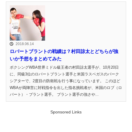
2018.06.14
ロバートブラントの戦績は？村田諒太とどちらが強
いか予想をまとめてみた
ボクシングWBA世界ミドル級王者の村田諒太選手が、10月20日
に、同級3位のロバートブラント選手と米国ラスベガスのパーク
シアターで、2度目の防衛戦を行う事になっています。 このほど
WBAが両陣営に対戦指令を出した指名挑戦者が、米国のロブ（ロ
バート）・ブラント選手。 ブラント選手の強さや...
Sponsored Links