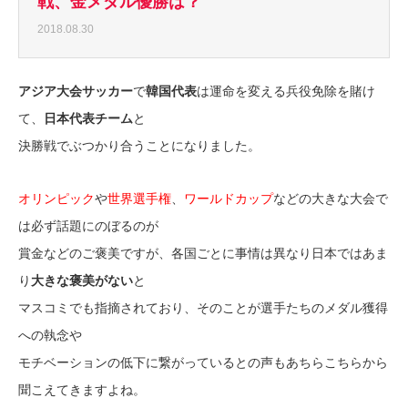
戦、金メダル優勝は？
2018.08.30
アジア大会サッカー
で
韓国代表
は運命を変える兵役免除を賭け
て、
日本代表チーム
と
決勝戦でぶつかり合うことになりました。
オリンピック
や
世界選手権
、
ワールドカップ
などの大きな大会で
は必ず話題にのぼるのが
賞金などのご褒美ですが、各国ごとに事情は異なり日本ではあま
り
大きな褒美がない
と
マスコミでも指摘されており、そのことが選手たちのメダル獲得
への執念や
モチベーションの低下に繋がっているとの声もあちらこちらから
聞こえてきますよね。