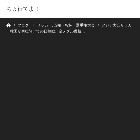
ちょ待てよ！
ホーム
ブログ
サッカー
,
五輪・W杯・選手権大会
アジア大会サッカ
ー韓国が兵役賭けての日韓戦、金メダル優勝…