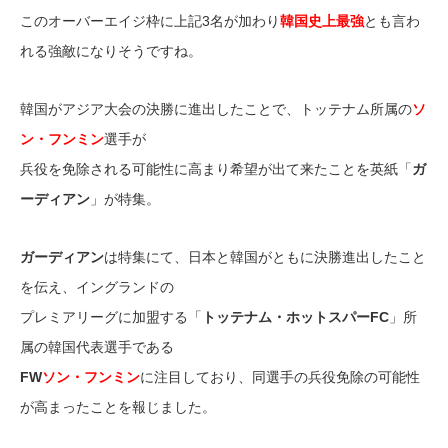
このオーバーエイジ枠に上記3名が加わり
韓国史上最強
とも言わ
れる強敵になりそうですね。
韓国がアジア大会の決勝に進出したことで、トッテナム所属の
ソ
ン・フンミン
選手が
兵役を免除される可能性に高まり希望が出て来たことを英紙「
ガ
ーディアン
」が特集。
ガーディアン
は特集にて、日本と韓国がともに決勝進出したこと
を伝え、イングランドの
プレミアリーグに加盟する「
トッテナム・ホットスパーFC
」所
属の韓国代表選手である
FW
ソン・フンミン
に注目しており、同選手の兵役免除の可能性
が高まったことを報じました。