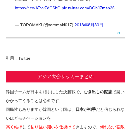
https://t.co/ATvvZdCSbG
pic.twitter.com/DGbJ7msp26
— TOROMAKI (@toromaki017)
2018年8月30日
引用：Twitter
アジア大会サッカーまとめ
韓国チームが日本を相手にした決勝戦で、
むき出しの闘志
で襲い
かかってくることは必至です。
国民性もありますが韓国という国は、
日本が相手
だと信じられな
いほどモチベーションを
高く維持
して
粘り強い闘いを仕掛けて
きますので、
侮れない強敵