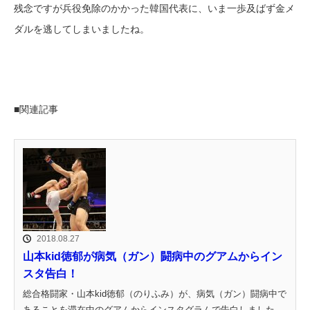
残念ですが兵役免除のかかった韓国代表に、いま一歩及ばず金メ
ダルを逃してしまいましたね。
■関連記事
2018.08.27
山本kid徳郁が病気（ガン）闘病中のグアムからイン
スタ告白！
総合格闘家・山本kid徳郁（のりふみ）が、病気（ガン）闘病中で
あることを滞在中のグアムからインスタグラムで告白しました。