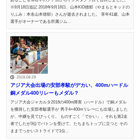
※9月18日追記 2018年9月18日、山本KID徳郁（やまもとキッドの
りふみ：本名山本徳郁）さんが逝去されました。 享年41歳、山本
選手がオーナーである所属ジム...
2018.08.29
アジア大会出場の安部孝駿がデカい、400mハードル
銅メダル400リレーもメダル？
アジア大会ジャカルタ2018の400m障害（ハードル）で銅メダル
を獲得した安部孝駿選手が 男子4×400mリレーにも出場しました
が、中継を見てびっくり。 ものすごく「でかい」、それも第2走
者でしたが3位でバトンを受けて、たちまちトップに立つと その
ままでっかいストライドで1位...