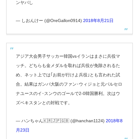
ンヤバし
— しおんけー (@OreGallon0914)
2018年8月21日
アジア大会男子サッカー韓国vsイランはまさに兵役マ
ッチ。どちらも金メダルを取れば兵役が免除されるた
め、ネット上では｢お前が行けよ兵役｣とも言われた試
合。結果はガンバ大阪のファン･ウィジョと元バルセロ
ナユースのイ･スンウのゴールで2-0韓国勝利。次はウ
ズベキスタンとの対戦です。
— ハンちゃん🇰🇷🇯🇵🇬🇧 (@hanchan1124)
2018年8
月23日