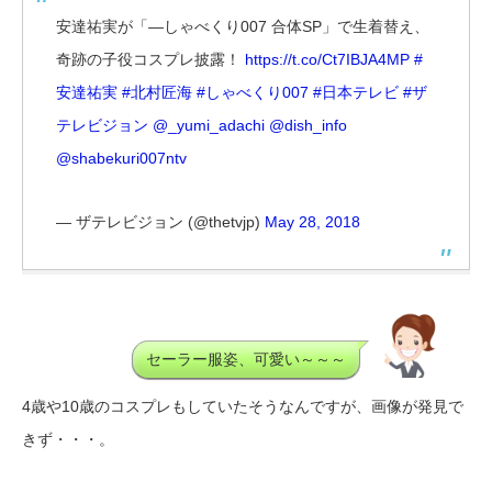
安達祐実が「―しゃべくり007 合体SP」で生着替え、
奇跡の子役コスプレ披露！
https://t.co/Ct7IBJA4MP
#
安達祐実
#北村匠海
#しゃべくり007
#日本テレビ
#ザ
テレビジョン
@_yumi_adachi
@dish_info
@shabekuri007ntv
— ザテレビジョン (@thetvjp)
May 28, 2018
セーラー服姿、可愛い～～～
4歳や10歳のコスプレもしていたそうなんですが、画像が発見で
きず・・・。