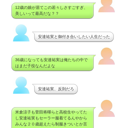
12歳の娘が居てこの若々しさすごすぎ、
美しいって最高だな？？
安達祐実と御付き合いしたい人生だった
36歳になっても安達祐実は俺たちの中で
はまだ子役なんだよな
安達祐実、反則だろ
米倉涼子も菅田将暉らと高校生やってた
し安達祐実もセーラー服着てるんやから
みんな２０歳超えたら制服きついとか言