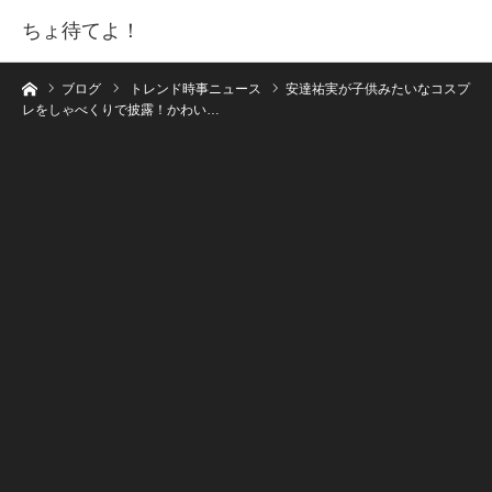
ちょ待てよ！
ホーム
ブログ
トレンド時事ニュース
安達祐実が子供みたいなコスプ
レをしゃべくりで披露！かわい…