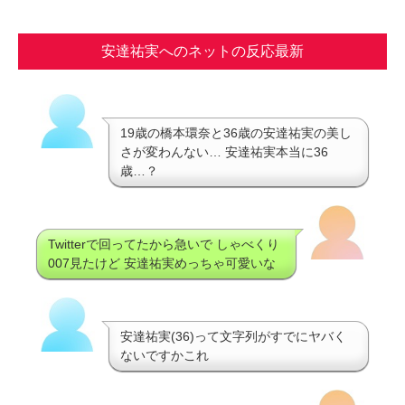
安達祐実へのネットの反応最新
19歳の橋本環奈と36歳の安達祐実の美し
さが変わんない… 安達祐実本当に36
歳…？
Twitterで回ってたから急いで しゃべくり
007見たけど 安達祐実めっちゃ可愛いな
安達祐実(36)って文字列がすでにヤバく
ないですかこれ