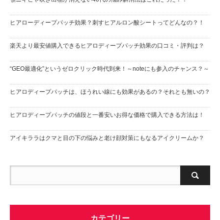
ヒアローディープパッチ効果？刺すヒアルロン酸シートってどんなの？！
楽天より最安値購入できるヒアロディープパッチ効果の口コミ・評判は？
“GEO最適化”というゼロクリック時代到来！～noteにも参入のチャンス？～
ヒアロディープパッチは、ほうれい線にも効果があるの？それとも無いの？
ヒアロディープパッチの値段と一番安いお得な価格で購入できる方法は！
アイキララはクマと目の下の悩みと老け顔対策にもなるアイクリームか？
カテゴリー