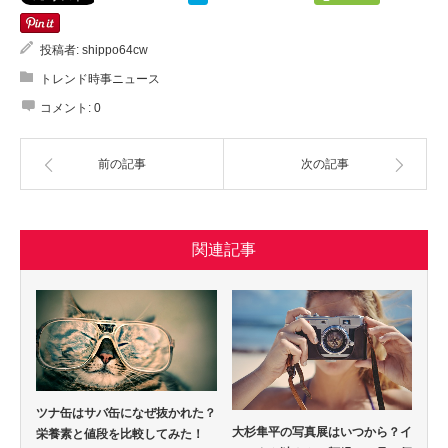
投稿者:
shippo64cw
トレンド時事ニュース
コメント:
0
前の記事
次の記事
関連記事
ツナ缶はサバ缶になぜ抜かれた？
大杉隼平の写真展はいつから？イ
栄養素と値段を比較してみた！