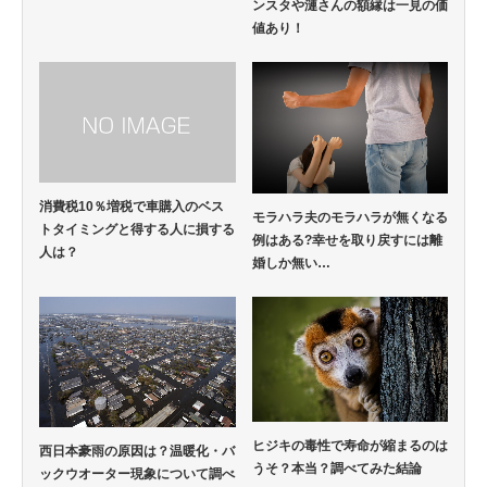
ンスタや漣さんの額縁は一見の価
値あり！
消費税10％増税で車購入のベス
モラハラ夫のモラハラが無くなる
トタイミングと得する人に損する
例はある?幸せを取り戻すには離
人は？
婚しか無い…
ヒジキの毒性で寿命が縮まるのは
西日本豪雨の原因は？温暖化・バ
うそ？本当？調べてみた結論
ックウオーター現象について調べ