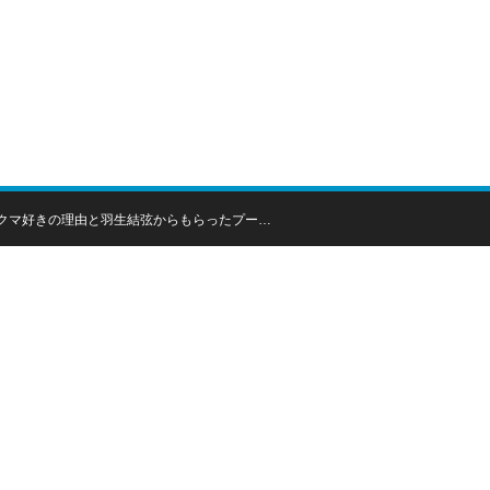
！
クマ好きの理由と羽生結弦からもらったプー…