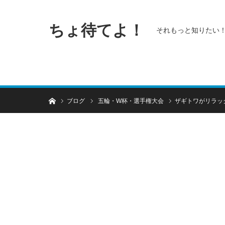
ちょ待てよ！
それもっと知りたい
ホーム
ブログ
五輪・W杯・選手権大会
ザギトワがリラッ