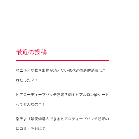
最近の投稿
顎ニキビや吹き出物が消えない40代の悩み解消法はこ
れだった？！
ヒアローディープパッチ効果？刺すヒアルロン酸シート
ってどんなの？！
楽天より最安値購入できるヒアロディープパッチ効果の
口コミ・評判は？