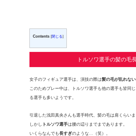
Contents
[
閉じる
]
トルソワ選手の髪の毛
女子のフィギュア選手は、演技の際は
髪の毛が乱れない
このためプレー中は、トルソワ選手も他の選手も皆同じ
る選手も多いようです。
引退した浅田真央さんも選手時代、髪の毛は肩くらいま
しかし
トルソワ選手
は腰の辺りまでまであります。
いくらなんでも
長すぎ
のような…（笑）。