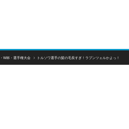
！
・W杯・選手権大会
トルソワ選手の髪の毛長すぎ！ラプンツェルかよっ！