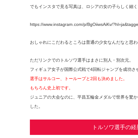
でもインスタで見る写真は、ロシアの女の子らしく細く
https://www.instagram.com/p/BgOiiwsAiKv/?hl=ja&tagg
おしゃれにこだわるところは普通の少女なんだなと思わ
ただリンクでのトルソワ選手はまさに別人・別次元。
フィギュア女子が国際公式戦で4回転ジャンプを成功させ
選手はサルコー、トーループと2回も決めました。
もちろん史上初です。
ジュニアの大会なのに、平昌五輪金メダルで世界を驚か
した。
トルソワ選手の経