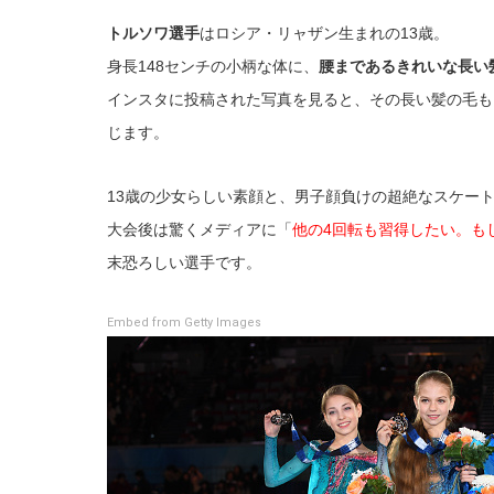
トルソワ選手
はロシア・リャザン生まれの13歳。
身長148センチの小柄な体に、
腰まであるきれいな長い
インスタに投稿された写真を見ると、その長い髪の毛も
じます。
13歳の少女らしい素顔と、男子顔負けの超絶なスケー
大会後は驚くメディアに「
他の4回転も習得したい。も
末恐ろしい選手です。
Embed from Getty Images