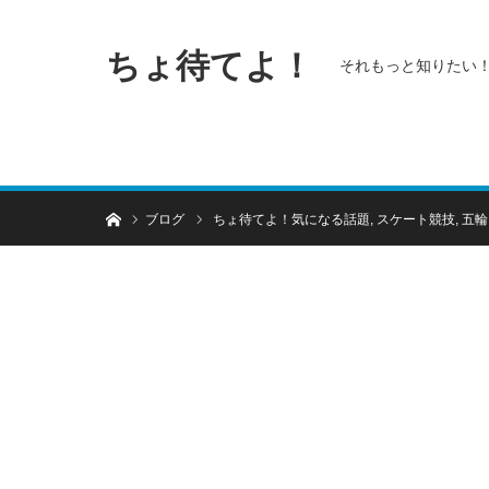
ちょ待てよ！
それもっと知りたい
ホーム
ブログ
ちょ待てよ！気になる話題
,
スケート競技
,
五輪