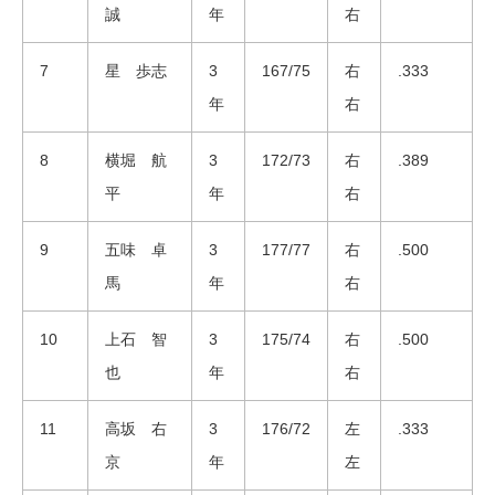
誠
年
右
7
星 歩志
3
167/75
右
.333
年
右
8
横堀 航
3
172/73
右
.389
平
年
右
9
五味 卓
3
177/77
右
.500
馬
年
右
10
上石 智
3
175/74
右
.500
也
年
右
11
高坂 右
3
176/72
左
.333
京
年
左