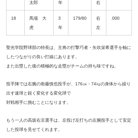
太郎
年
右
18
馬場 大
3
179/80
右
.000
虎
年
左
聖光学院野球部の特長は、主将の打撃巧者・矢吹栄希選手を軸に
したつながりの良い打線にあります。
また出塁した後の積極的な走塁がチームの持ち味ですね。
投手陣では右腕の衛藤慎也投手が、176㎝・74㎏の身体から繰り
出す速球と鋭く変化する変化球で
対戦相手に挑むことになります。
もう一人の高坂右京選手は、左投げ左打ちの左腕投手として安定
した投球を見せてくれます。