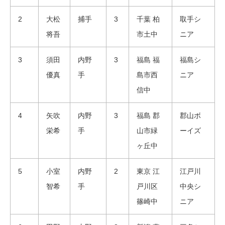
2
大松
捕手
3
千葉 柏
取手シ
将吾
市土中
ニア
3
須田
内野
3
福島 福
福島シ
優真
手
島市西
ニア
信中
4
矢吹
内野
3
福島 郡
郡山ボ
栄希
手
山市緑
ーイズ
ヶ丘中
5
小室
内野
2
東京 江
江戸川
智希
手
戸川区
中央シ
篠崎中
ニア