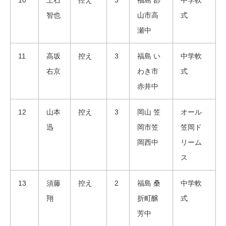
智也
山市高
式
瀬中
11
高坂
控え
3
福島 い
中学軟
右京
わき市
式
赤井中
12
山本
控え
3
岡山 笠
オール
迅
岡市笠
笠岡ド
岡西中
リーム
ス
13
須藤
控え
2
福島 桑
中学軟
翔
折町醸
式
芳中