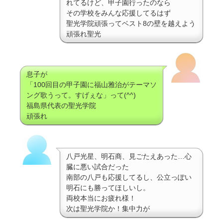
れてるけど、甲子園行ったのなら
その学校をみんな応援してるはず
聖光学院頑張ってベスト8の壁を越えよう
頑張れ聖光
息子が
「100回目の甲子園に福山雅治がテーマソ
ング歌うって。すげぇな」って(^^)
福島県代表の聖光学院
頑張れ
八戸光星、明石商、見ごたえあった…心
臓に悪い試合だった
南部の八戸も応援してるし、公立っぽい
明石にも勝ってほしいし。
両校本当にお疲れ様！
次は聖光学院か！集中力が