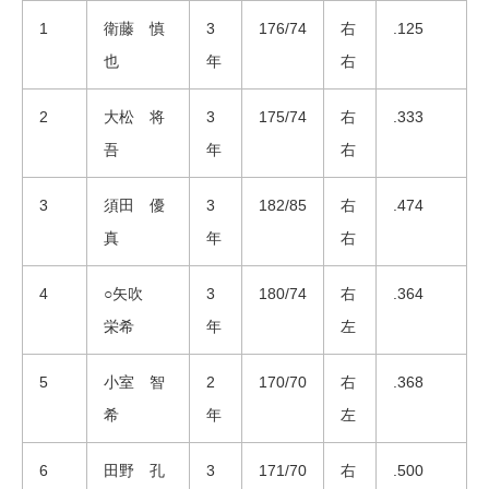
1
衛藤 慎
3
176/74
右
.125
也
年
右
2
大松 将
3
175/74
右
.333
吾
年
右
3
須田 優
3
182/85
右
.474
真
年
右
4
○矢吹
3
180/74
右
.364
栄希
年
左
5
小室 智
2
170/70
右
.368
希
年
左
6
田野 孔
3
171/70
右
.500