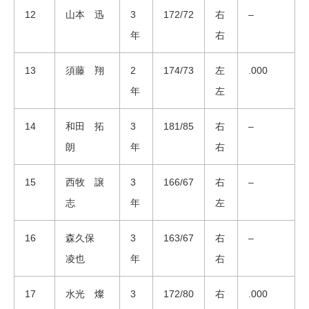
12
山本 迅
3
172/72
右
–
年
右
13
須藤 翔
2
174/73
左
.000
年
左
14
和田 拓
3
181/85
右
–
朗
年
右
15
西牧 譲
3
166/67
右
–
志
年
左
16
森久保
3
163/67
右
–
凌也
年
右
17
水光 燦
3
172/80
右
.000