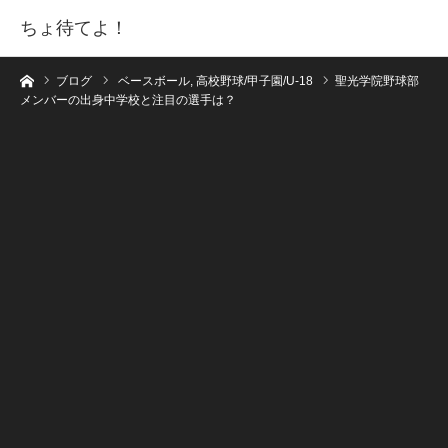
ちょ待てよ！
ホーム
ブログ
ベースボール
,
高校野球/甲子園/U-18
聖光学院野球部
メンバーの出身中学校と注目の選手は？