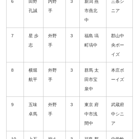
6
田野
内野
3
新潟 燕
三条シ
孔誠
手
市燕北
ニア
中
7
星 歩
外野
3
福島 塙
郡山中
志
手
町塙中
央ボー
イズ
8
横堀
外野
3
群馬 太
本庄ボ
航平
手
田市宝
ーイズ
泉中
9
五味
外野
3
東京 府
武蔵府
卓馬
手
中市浅
中シニ
間中
ア
10
上石
控え
3
福島 郡
中学軟