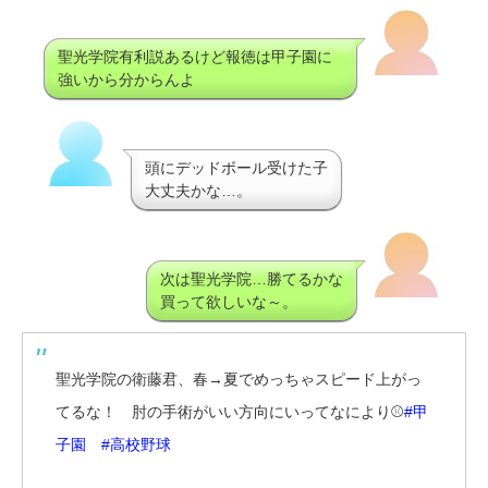
聖光学院有利説あるけど報徳は甲子園に
強いから分からんよ
頭にデッドボール受けた子
大丈夫かな…。
次は聖光学院…勝てるかな
買って欲しいな～。
聖光学院の衛藤君、春→夏でめっちゃスピード上がっ
てるな！ 肘の手術がいい方向にいってなにより⚾
#甲
子園
#高校野球