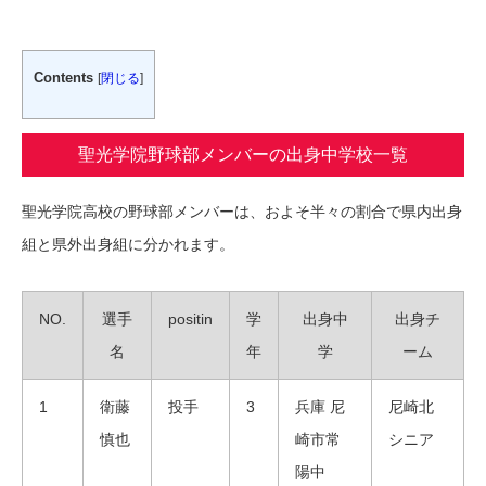
Contents
[
閉じる
]
聖光学院野球部メンバーの出身中学校一覧
聖光学院高校の野球部メンバーは、およそ半々の割合で県内出身
組と県外出身組に分かれます。
NO.
選手
positin
学
出身中
出身チ
名
年
学
ーム
1
衛藤
投手
3
兵庫 尼
尼崎北
慎也
崎市常
シニア
陽中