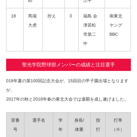
郎
江中
18
馬場
控え
3
福島 会
南東北
大虎
津若松
ヤング
市第二
BBC
中
聖光学院野球部メンバーの成績と注目選手
018年夏の第100回記念大会が、15回目の甲子園出場となります
が、
2017年の秋と2018年春の東北大会では連覇を成し遂げました。
背番
選手名
学
身長/
投
打率
号
年
体重
打
（※）