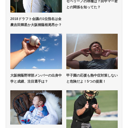
セベリーノの球種は？田中マー君
との関係を知ってた？
2018ドラフト会議の1位指名は金
農吉田輝星か大阪桐蔭根尾昂か？
大阪桐蔭野球部メンバーの出身中
甲子園の応援も熱中症対策しない
学と成績、注目選手は？
と危険だよ！5つの提案！