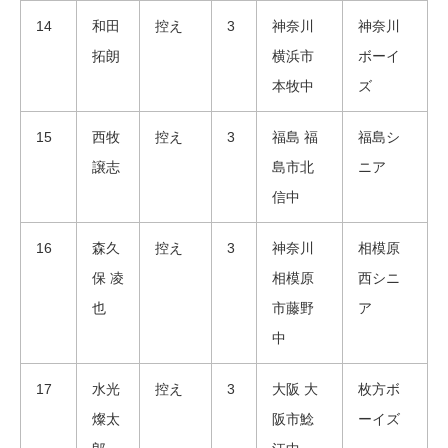
14
和田
控え
3
神奈川
神奈川
拓朗
横浜市
ボーイ
本牧中
ズ
15
西牧
控え
3
福島 福
福島シ
譲志
島市北
ニア
信中
16
森久
控え
3
神奈川
相模原
保 凌
相模原
西シニ
也
市藤野
ア
中
17
水光
控え
3
大阪 大
枚方ボ
燦太
阪市鯰
ーイズ