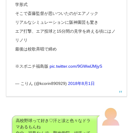
学形式
そこで斎藤監督が思いついたのがエアノック
リアルなシミュレーションに阪神園芸も驚き
エア打撃、エア投球と15分間の見学を終える頃にはノ
リノリ
最後は校歌斉唱で締め
※スポニチ福島版
pic.twitter.com/9GWwlJMjyS
— こりん (@kcorin890929)
2018年8月1日
高校野球って好き♡汗と涙と色々なドラ
マあるもんね
自分、福島なんで、聖光学院、頑張って