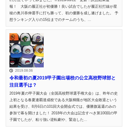
報！ 大阪の履正社が初優勝！良い試合でしたが履正社打線が星
稜の奥川恭伸選手に打ち勝って、初の優勝を成し遂げました。 予
想ランキング入りの15位までのチームのうち、...
2019.08.06
令和最初の夏2019甲子園出場校の公立高校野球部と
注目選手は？
2019年夏の甲子園大会（全国高校野球選手権大会）は、昨年の史
上初となる春夏連覇達成校である大阪桐蔭が地区大会敗退という
結果を受け、8月6日の101回大会開会式では、優勝旗返還のみの
参加で幕を開けました！ 2018年の大会は記念すべき第100回の甲
子園でしたが、粘り強い逆転劇や、緊迫した...