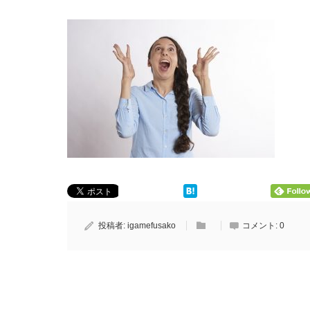
投稿者:
igamefusako
コメント:
0