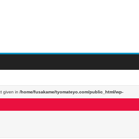
！
ct given in
/home/fusakame/tyomateyo.com/public_html/wp-