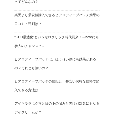
ってどんなの？！
楽天より最安値購入できるヒアロディープパッチ効果の
口コミ・評判は？
“GEO最適化”というゼロクリック時代到来！～noteにも
参入のチャンス？～
ヒアロディープパッチは、ほうれい線にも効果がある
の？それとも無いの？
ヒアロディープパッチの値段と一番安いお得な価格で購
入できる方法は！
アイキララはクマと目の下の悩みと老け顔対策にもなる
アイクリームか？