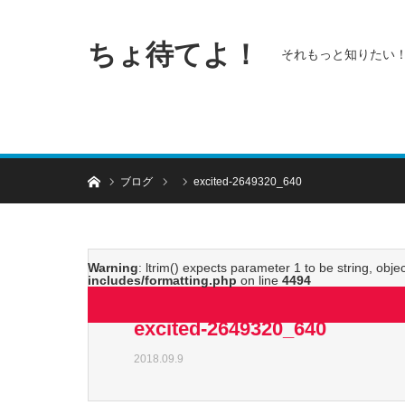
ちょ待てよ！
それもっと知りたい
ホーム
ブログ
excited-2649320_640
Warning
: ltrim() expects parameter 1 to be string, obje
includes/formatting.php
on line
4494
excited-2649320_640
2018.09.9