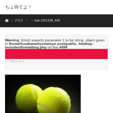
ちょ待てよ！
ホーム
ブログ
ball-1551548_640
Warning
: ltrim() expects parameter 1 to be string, object given
in
/home/fusakame/tyomateyo.com/public_html/wp-
includes/formatting.php
on line
4494
ball-1551548_640
2018.10.4