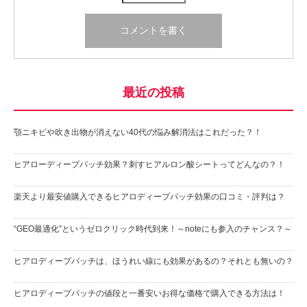
最近の投稿
顎ニキビや吹き出物が消えない40代の悩み解消法はこれだった？！
ヒアローディープパッチ効果？刺すヒアルロン酸シートってどんなの？！
楽天より最安値購入できるヒアロディープパッチ効果の口コミ・評判は？
“GEO最適化”というゼロクリック時代到来！～noteにも参入のチャンス？～
ヒアロディープパッチは、ほうれい線にも効果があるの？それとも無いの？
ヒアロディープパッチの値段と一番安いお得な価格で購入できる方法は！