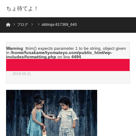
ちょ待てよ！
ホーム
ブログ
siblings-817369_640
Warning
: ltrim() expects parameter 1 to be string, object given
in
/home/fusakame/tyomateyo.com/public_html/wp-
includes/formatting.php
on line
4494
siblings-817369_640
2018.09.11