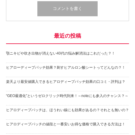
最近の投稿
顎ニキビや吹き出物が消えない40代の悩み解消法はこれだった？！
ヒアローディープパッチ効果？刺すヒアルロン酸シートってどんなの？！
楽天より最安値購入できるヒアロディープパッチ効果の口コミ・評判は？
“GEO最適化”というゼロクリック時代到来！～noteにも参入のチャンス？～
ヒアロディープパッチは、ほうれい線にも効果があるの？それとも無いの？
ヒアロディープパッチの値段と一番安いお得な価格で購入できる方法は！