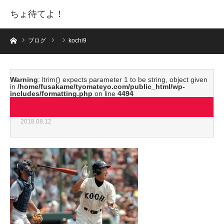
ちょ待てよ！
ホーム
ブログ
kochi9
Warning
: ltrim() expects parameter 1 to be string, object given
in
/home/fusakame/tyomateyo.com/public_html/wp-
includes/formatting.php
on line
4494
kochi9
2018.08.12