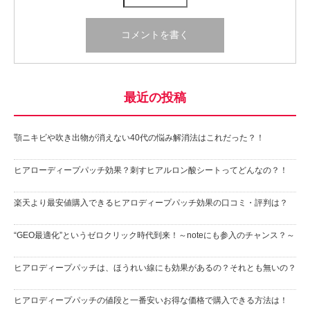
最近の投稿
顎ニキビや吹き出物が消えない40代の悩み解消法はこれだった？！
ヒアローディープパッチ効果？刺すヒアルロン酸シートってどんなの？！
楽天より最安値購入できるヒアロディープパッチ効果の口コミ・評判は？
“GEO最適化”というゼロクリック時代到来！～noteにも参入のチャンス？～
ヒアロディープパッチは、ほうれい線にも効果があるの？それとも無いの？
ヒアロディープパッチの値段と一番安いお得な価格で購入できる方法は！