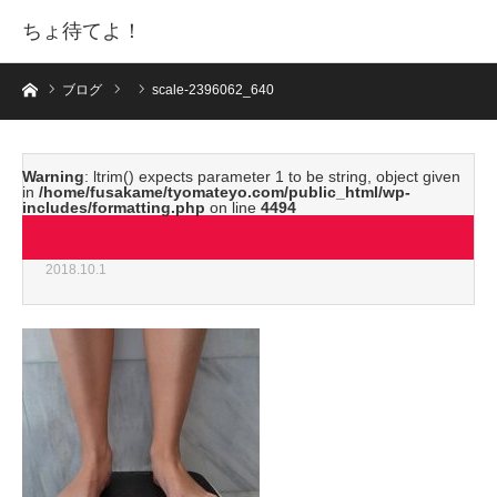
ちょ待てよ！
ホーム
ブログ
scale-2396062_640
Warning
: ltrim() expects parameter 1 to be string, object given
in
/home/fusakame/tyomateyo.com/public_html/wp-
includes/formatting.php
on line
4494
scale-2396062_640
2018.10.1