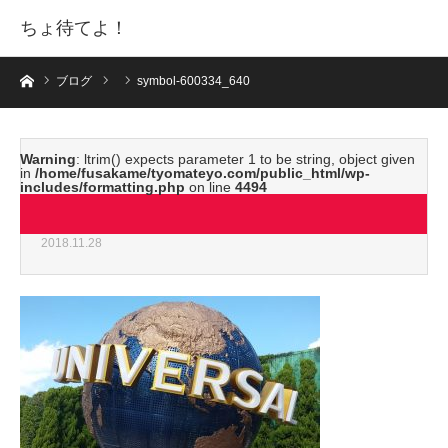
ちょ待てよ！
ホーム
ブログ
symbol-600334_640
Warning
: ltrim() expects parameter 1 to be string, object given
in
/home/fusakame/tyomateyo.com/public_html/wp-
includes/formatting.php
on line
4494
symbol-600334_640
2018.11.28