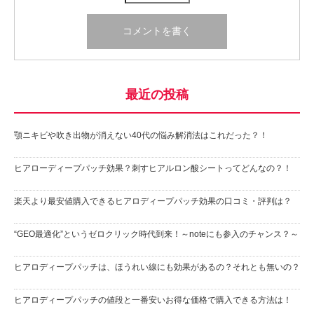
最近の投稿
顎ニキビや吹き出物が消えない40代の悩み解消法はこれだった？！
ヒアローディープパッチ効果？刺すヒアルロン酸シートってどんなの？！
楽天より最安値購入できるヒアロディープパッチ効果の口コミ・評判は？
“GEO最適化”というゼロクリック時代到来！～noteにも参入のチャンス？～
ヒアロディープパッチは、ほうれい線にも効果があるの？それとも無いの？
ヒアロディープパッチの値段と一番安いお得な価格で購入できる方法は！