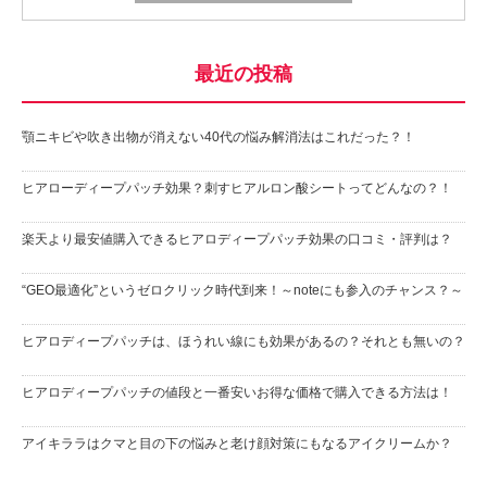
最近の投稿
顎ニキビや吹き出物が消えない40代の悩み解消法はこれだった？！
ヒアローディープパッチ効果？刺すヒアルロン酸シートってどんなの？！
楽天より最安値購入できるヒアロディープパッチ効果の口コミ・評判は？
“GEO最適化”というゼロクリック時代到来！～noteにも参入のチャンス？～
ヒアロディープパッチは、ほうれい線にも効果があるの？それとも無いの？
ヒアロディープパッチの値段と一番安いお得な価格で購入できる方法は！
アイキララはクマと目の下の悩みと老け顔対策にもなるアイクリームか？