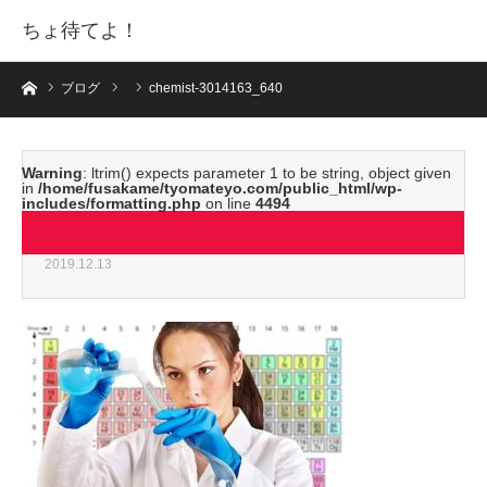
ちょ待てよ！
ホーム
ブログ
chemist-3014163_640
Warning
: ltrim() expects parameter 1 to be string, object given
in
/home/fusakame/tyomateyo.com/public_html/wp-
includes/formatting.php
on line
4494
chemist-3014163_640
2019.12.13