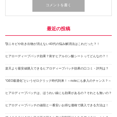
最近の投稿
顎ニキビや吹き出物が消えない40代の悩み解消法はこれだった？！
ヒアローディープパッチ効果？刺すヒアルロン酸シートってどんなの？！
楽天より最安値購入できるヒアロディープパッチ効果の口コミ・評判は？
“GEO最適化”というゼロクリック時代到来！～noteにも参入のチャンス？～
ヒアロディープパッチは、ほうれい線にも効果があるの？それとも無いの？
ヒアロディープパッチの値段と一番安いお得な価格で購入できる方法は！