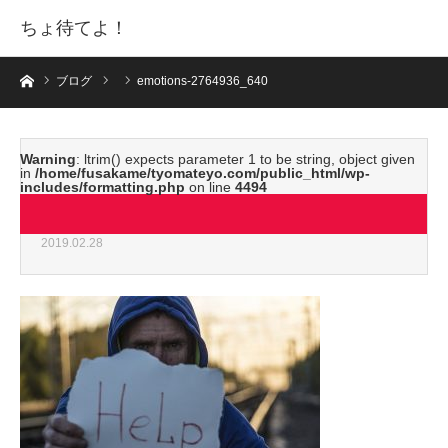
ちょ待てよ！
ホーム
ブログ
emotions-2764936_640
Warning
: ltrim() expects parameter 1 to be string, object given
in
/home/fusakame/tyomateyo.com/public_html/wp-
includes/formatting.php
on line
4494
emotions-2764936_640
2019.02.28