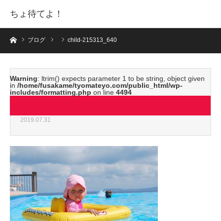
ちょ待てよ！
ホーム
ブログ
child-215313_640
Warning
: ltrim() expects parameter 1 to be string, object given
in
/home/fusakame/tyomateyo.com/public_html/wp-
includes/formatting.php
on line
4494
child-215313_640
2019.07.31