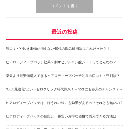
最近の投稿
顎ニキビや吹き出物が消えない40代の悩み解消法はこれだった？！
ヒアローディープパッチ効果？刺すヒアルロン酸シートってどんなの？！
楽天より最安値購入できるヒアロディープパッチ効果の口コミ・評判は？
“GEO最適化”というゼロクリック時代到来！～noteにも参入のチャンス？～
ヒアロディープパッチは、ほうれい線にも効果があるの？それとも無いの？
ヒアロディープパッチの値段と一番安いお得な価格で購入できる方法は！