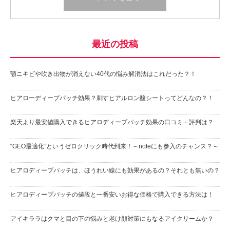
最近の投稿
顎ニキビや吹き出物が消えない40代の悩み解消法はこれだった？！
ヒアローディープパッチ効果？刺すヒアルロン酸シートってどんなの？！
楽天より最安値購入できるヒアロディープパッチ効果の口コミ・評判は？
“GEO最適化”というゼロクリック時代到来！～noteにも参入のチャンス？～
ヒアロディープパッチは、ほうれい線にも効果があるの？それとも無いの？
ヒアロディープパッチの値段と一番安いお得な価格で購入できる方法は！
アイキララはクマと目の下の悩みと老け顔対策にもなるアイクリームか？