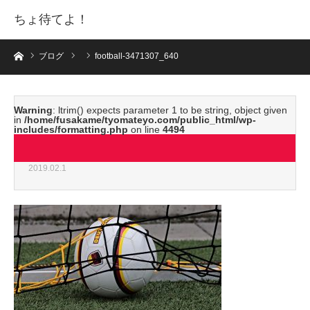
ちょ待てよ！
ホーム
ブログ
football-3471307_640
Warning
: ltrim() expects parameter 1 to be string, object given
in
/home/fusakame/tyomateyo.com/public_html/wp-
includes/formatting.php
on line
4494
football-3471307_640
2019.02.1