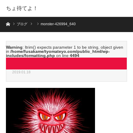
ちょ待てよ！
ホーム
ブログ
monster-426994_640
Warning
: ltrim() expects parameter 1 to be string, object given
in
/home/fusakame/tyomateyo.com/public_html/wp-
includes/formatting.php
on line
4494
monster-426994_640
2019.01.18