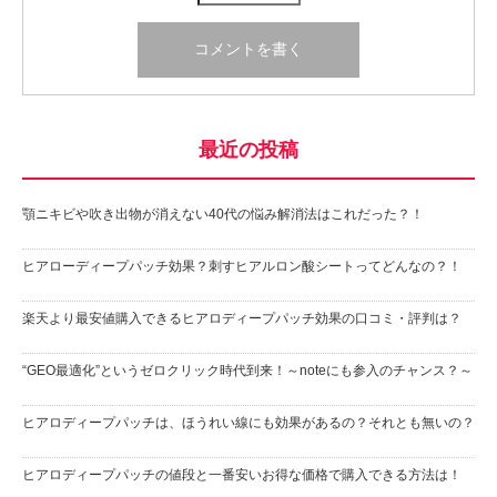
最近の投稿
顎ニキビや吹き出物が消えない40代の悩み解消法はこれだった？！
ヒアローディープパッチ効果？刺すヒアルロン酸シートってどんなの？！
楽天より最安値購入できるヒアロディープパッチ効果の口コミ・評判は？
“GEO最適化”というゼロクリック時代到来！～noteにも参入のチャンス？～
ヒアロディープパッチは、ほうれい線にも効果があるの？それとも無いの？
ヒアロディープパッチの値段と一番安いお得な価格で購入できる方法は！