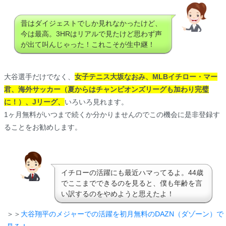
昔はダイジェストでしか見れなかったけど、
今は最高。3HRはリアルで見たけど思わず声
が出て叫んじゃった！これこそが生中継！
大谷選手だけでなく、
女子テニス大坂なおみ、MLBイチロー・マー
君、海外サッカー（夏からはチャンピオンズリーグも加わり完璧
に！）、Jリーグ、
いろいろ見れます。
1ヶ月無料がいつまで続くか分かりませんのでこの機会に是非登録す
ることをお勧めします。
イチローの活躍にも最近ハマってるよ。44歳
でここまでできるのを見ると、僕も年齢を言
い訳するのをやめようと思えたよ！
＞＞
大谷翔平のメジャーでの活躍を初月無料のDAZN（ダゾーン）で