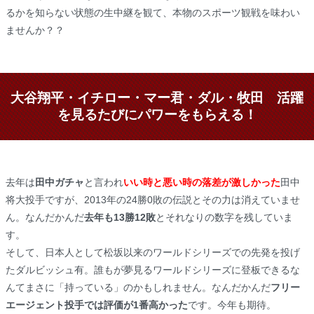
るかを知らない状態の生中継を観て、本物のスポーツ観戦を味わい
ませんか？？
大谷翔平・イチロー・マー君・ダル・牧田 活躍
を見るたびにパワーをもらえる！
去年は
田中ガチャ
と言われ
いい時と悪い時の落差が激しかった
田中
将大投手ですが、2013年の24勝0敗の伝説とその力は消えていませ
ん。なんだかんだ
去年も13勝12敗
とそれなりの数字を残していま
す。
そして、日本人として松坂以来のワールドシリーズでの先発を投げ
たダルビッシュ有。誰もが夢見るワールドシリーズに登板できるな
んてまさに「持っている」のかもしれません。なんだかんだ
フリー
エージェント投手では評価が1番高かった
です。今年も期待。