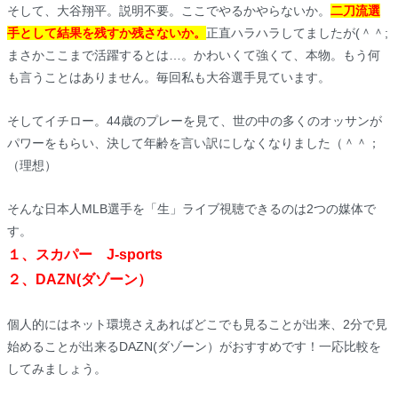
そして、大谷翔平。説明不要。ここでやるかやらないか。
二刀流選
手として結果を残すか残さないか。
正直ハラハラしてましたが(＾＾;
まさかここまで活躍するとは…。かわいくて強くて、本物。もう何
も言うことはありません。毎回私も大谷選手見ています。
そしてイチロー。44歳のプレーを見て、世の中の多くのオッサンが
パワーをもらい、決して年齢を言い訳にしなくなりました（＾＾；
（理想）
そんな日本人MLB選手を「生」ライブ視聴できるのは2つの媒体で
す。
１、スカパー J-sports
２、DAZN(ダゾーン）
個人的にはネット環境さえあればどこでも見ることが出来、2分で見
始めることが出来るDAZN(ダゾーン）がおすすめです！一応比較を
してみましょう。